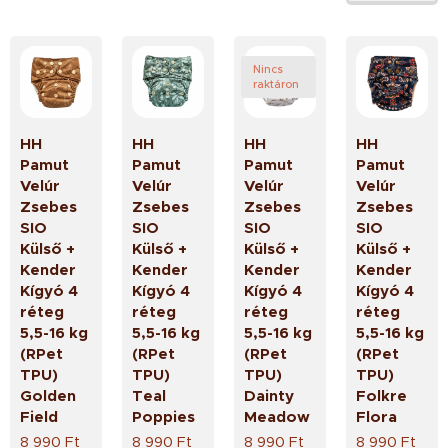
Nincs
raktáron
HH
HH
HH
HH
Pamut
Pamut
Pamut
Pamut
Velúr
Velúr
Velúr
Velúr
Zsebes
Zsebes
Zsebes
Zsebes
SIO
SIO
SIO
SIO
Külső +
Külső +
Külső +
Külső +
Kender
Kender
Kender
Kender
Kígyó 4
Kígyó 4
Kígyó 4
Kígyó 4
réteg
réteg
réteg
réteg
5,5-16 kg
5,5-16 kg
5,5-16 kg
5,5-16 kg
(RPet
(RPet
(RPet
(RPet
TPU)
TPU)
TPU)
TPU)
Golden
Teal
Dainty
Folkre
Field
Poppies
Meadow
Flora
8 990
Ft
8 990
Ft
8 990
Ft
8 990
Ft