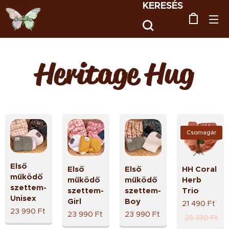
KERESÉS
Heritage Hug
Csomagár
Első
Első
Első
HH Coral
működő
működő
működő
Herb
szettem-
szettem-
szettem-
Trio
Unisex
Girl
Boy
21 490
Ft
23 990
Ft
23 990
Ft
23 990
Ft
23 330
Ft