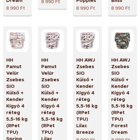
Dream
Poppies
Bliss
8 990
Ft
8 990
Ft
8 990
Ft
8 990
Ft
HH
HH
HH AWJ
HH AWJ
Pamut
Pamut
Zsebes
Zsebes
Velúr
Velúr
SIO
SIO
Zsebes
Zsebes
Külső +
Külső +
SIO
SIO
Kender
Kender
Külső +
Külső +
Kígyó 4
Kígyó 4
Kender
Kender
réteg
réteg
Kígyó 4
Kígyó 4
5,5-16 kg
5,5-16 kg
réteg
réteg
(RPet
(RPet
5,5-16 kg
5,5-16 kg
TPU)
TPU)
(RPet
(RPet
Lilac
Forest
TPU)
TPU)
Breeze
Dream
Spring
Lilac
8 990
Ft
8 990
Ft