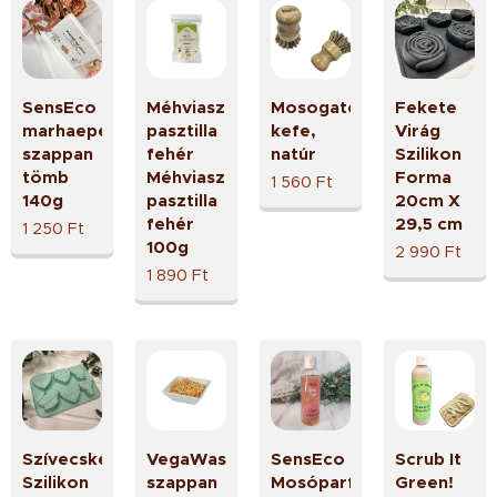
SensEco
Méhviasz
Mosogató
Fekete
marhaepe
pasztilla
kefe,
Virág
szappan
fehér
natúr
Szilikon
tömb
Méhviasz
Forma
1 560
Ft
140g
pasztilla
20cm X
fehér
29,5 cm
1 250
Ft
100g
2 990
Ft
1 890
Ft
Szívecskés
VegaWash
SensEco
Scrub It
Szilikon
szappan
Mosóparfüm
Green!