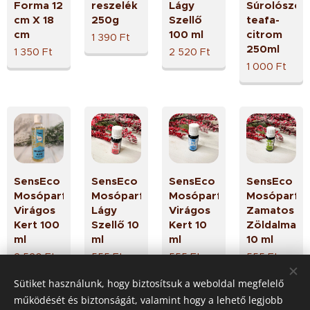
Forma 12
reszelék
Lágy
Súrolószer
cm X 18
250g
Szellő
teafa-
cm
100 ml
citrom
1 390
Ft
250ml
1 350
Ft
2 520
Ft
1 000
Ft
SensEco
SensEco
SensEco
SensEco
Mosóparfüm
Mosóparfüm
Mosóparfüm
Mosóparfü
Virágos
Lágy
Virágos
Zamatos
Kert 100
Szellő 10
Kert 10
Zöldalma
ml
ml
ml
10 ml
2 520
Ft
555
Ft
555
Ft
555
Ft
Sütiket használunk, hogy biztosítsuk a weboldal megfelelő
Következő
működését és biztonságát, valamint hogy a lehető legjobb