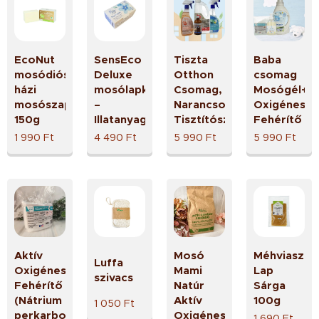
EcoNut
SensEco
Tiszta
Baba
mosódiós
Deluxe
Otthon
csomag
házi
mosólapka
Csomag,
Mosógél+Ba
mosószappan
–
Narancsos
Oxigénes
150g
Illatanyagmentes
Tisztítószer+Bútorápoló+
Fehérítő
1 990
Ft
4 490
Ft
5 990
Ft
5 990
Ft
Aktív
Mosó
Méhviasz
Luffa
Oxigénes
Mami
Lap
szivacs
Fehérítő
Natúr
Sárga
(Nátrium
Aktív
100g
1 050
Ft
perkarbonát)
Oxigénes
1 690
Ft