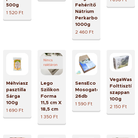
500g
Fehérítő
Nátrium
1 520
Ft
Perkarbonát
1000g
2 460
Ft
Nincs
raktáron
VegaWash
Méhviasz
Lego
SensEco
Folttisztító
pasztilla
Szilikon
Mosogatótabletta
szappan
Sárga
Forma
26db
100g
100g
11,5 cm X
1 590
Ft
2 150
Ft
18,5 cm
1 690
Ft
1 350
Ft