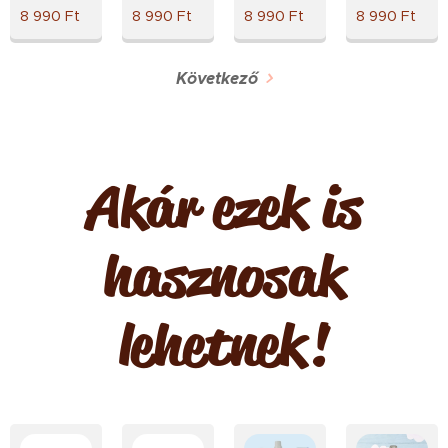
8 990
Ft
8 990
Ft
8 990
Ft
8 990
Ft
Következő
Akár ezek is
hasznosak
lehetnek!