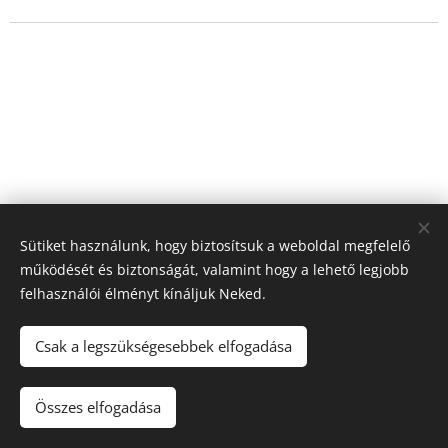
Sütiket használunk, hogy biztosítsuk a weboldal megfelelő
működését és biztonságát, valamint hogy a lehető legjobb
felhasználói élményt kínáljuk Neked.
Csak a legszükségesebbek elfogadása
© 2021 Minden jog
fenntartva
Az oldalt a
Webnode
működteti
Sütik
Összes elfogadása