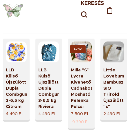
KERESÉS
Akció
LLB
LLB
Milla "S”
Little
Külső
Külső
Lycra
Lovebum
Újszülött
Újszülött
Kivehető
Bambusz
Dupla
Dupla
Csónakos
SIO
Combgumis
Combgumis
Mosható
Trifold
3-6,5 kg
3-6,5 kg
Pelenka
Újszülött
Citrom
Riviera
Pulcsi
"s"
4 490
Ft
4 490
Ft
7 500
Ft
2 490
Ft
9 390
Ft