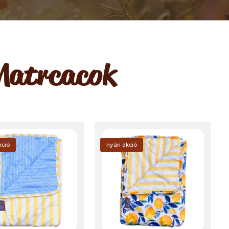
 Matrcacok
kció
nyári akció