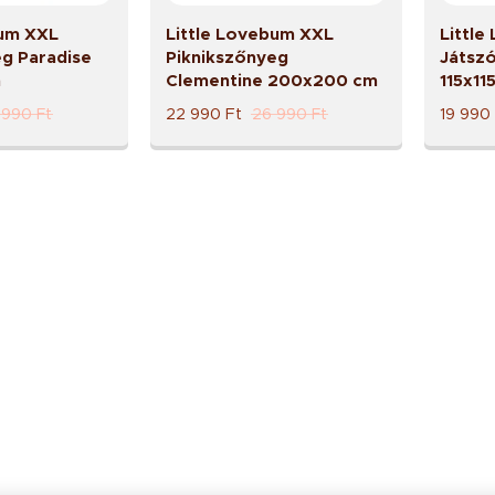
bum XXL
Little Lovebum XXL
Littl
eg Paradise
Piknikszőnyeg
Játsz
m
Clementine 200x200 cm
115x11
 990
Ft
22 990
Ft
26 990
Ft
19 990