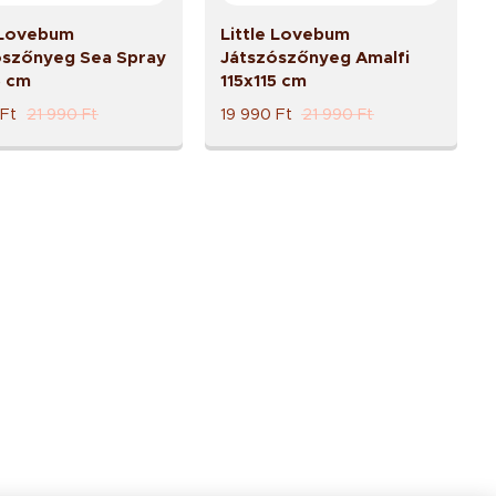
e Lovebum
Little Lovebum
ószőnyeg Sea Spray
Játszószőnyeg Amalfi
5 cm
115x115 cm
Ft
21 990
Ft
19 990
Ft
21 990
Ft