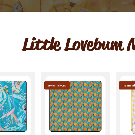
Little Lovebum
nyári akció
nyári a