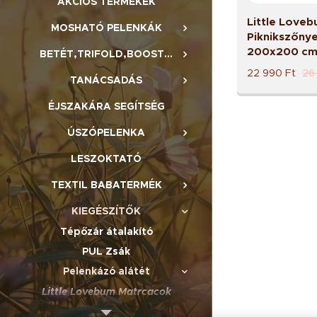
AKCIÓS TERMÉKEK
Little Love
MOSHATÓ PELENKÁK
Piknikszőny
200x200 c
BETÉT,TRIFOLD,BOOSTER,BELSŐ
22 990
Ft
26
TANÁCSADÁS
ÉJSZAKÁRA SEGÍTSÉG
ÚSZÓPELENKA
LESZOKTATÓ
TEXTIL BABATERMÉK
KIEGÉSZÍTŐK
Tépőzár átalakító
PUL Zsák
Pelenkázó alátét
Little Lovebum Matrcacok