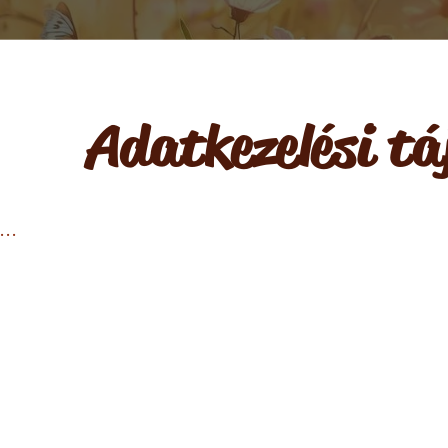
Adatkezelési tá
..