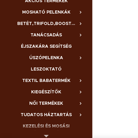
AKCIÓS TERMÉKEK
MOSHATÓ PELENKÁK
BETÉT,TRIFOLD,BOOSTER,BELSŐ
TANÁCSADÁS
ÉJSZAKÁRA SEGÍTSÉG
ÚSZÓPELENKA
LESZOKTATÓ
TEXTIL BABATERMÉK
KIEGÉSZÍTŐK
NŐI TERMÉKEK
TUDATOS HÁZTARTÁS
KEZELÉSI ÉS MOSÁSI
ÚTMUTATÓ