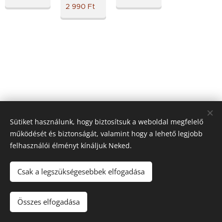
2 990
Ft
Sütiket használunk, hogy biztosítsuk a weboldal megfelelő
működését és biztonságát, valamint hogy a lehető legjobb
felhasználói élményt kínáljuk Neked.
Csak a legszükségesebbek elfogadása
© 2021 Minden jog
fenntartva
Az oldalt a
Webnode
működteti
Sütik
Összes elfogadása