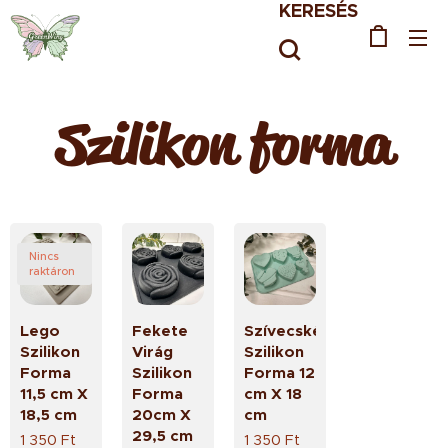
KERESÉS
Szilikon forma
Nincs
raktáron
Lego
Fekete
Szívecskés
Szilikon
Virág
Szilikon
Forma
Szilikon
Forma 12
11,5 cm X
Forma
cm X 18
18,5 cm
20cm X
cm
29,5 cm
1 350
Ft
1 350
Ft