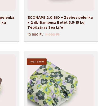
pelenka
ECONAPS 2.0 SIO + Zsebes pelenka
5 kg
+ 2 db Bambusz Betét 5,5-15 kg
Tépőzáras Sea Life
10 990
Ft
11 990
Ft
nyári akció