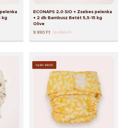
pelenka
ECONAPS 2.0 SIO + Zsebes pelenka
5 kg
+ 2 db Bambusz Betét 5,5-15 kg
Olive
9 990
Ft
10 990
Ft
nyári akció