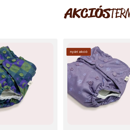
AKCIÓS
TER
nyári akció