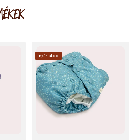
MÉKEK
nyári akció