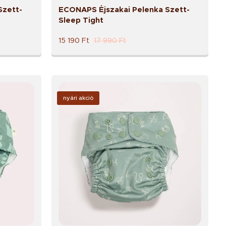
Szett-
ECONAPS Éjszakai Pelenka Szett-
Sleep Tight
15 190
Ft
17 990
Ft
nyári akció