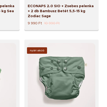
pelenka
ECONAPS 2.0 SIO + Zsebes pelenka
5 kg Sea
+ 2 db Bambusz Betét 5,5-15 kg
Zodiac Sage
9 990
Ft
10 990
Ft
nyári akció