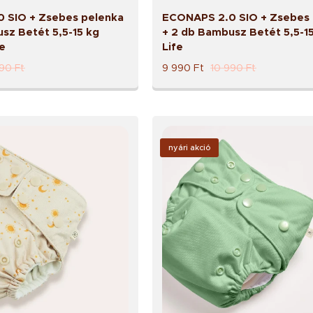
 SIO + Zsebes pelenka
ECONAPS 2.0 SIO + Zsebes 
sz Betét 5,5-15 kg
+ 2 db Bambusz Betét 5,5-1
e
Life
990
Ft
9 990
Ft
10 990
Ft
nyári akció