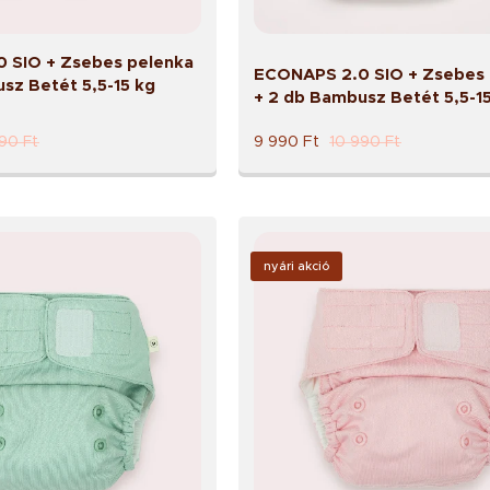
 SIO + Zsebes pelenka
ECONAPS 2.0 SIO + Zsebes 
sz Betét 5,5-15 kg
+ 2 db Bambusz Betét 5,5-1
990
Ft
9 990
Ft
10 990
Ft
nyári akció