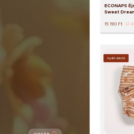
ECONAPS Éjs
Sweet Drea
15 190
Ft
17 
nyári akció