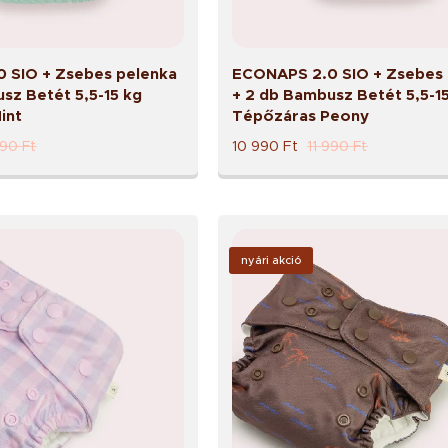
 SIO + Zsebes pelenka
ECONAPS 2.0 SIO + Zsebes 
sz Betét 5,5-15 kg
+ 2 db Bambusz Betét 5,5-1
int
Tépőzáras Peony
990
Ft
10 990
Ft
11 990
Ft
nyári akció