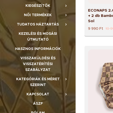
KIEGÉSZÍTŐK
ECONAPS 2.0
NŐI TERMÉKEK
+ 2 db Bambu
Sol
TUDATOS HÁZTARTÁS
9 990
Ft
10 
KEZELÉSI ÉS MOSÁSI
ÚTMUTATÓ
HASZNOS INFORMÁCIÓK
VISSZAKÜLDÉSI ÉS
VISSZATÉRÍTÉSI
SZABÁLYZAT
KATEGÓRIÁK ÉS MÉRET
SZERINT
KAPCSOLAT
ÁSZF
RÓLAM