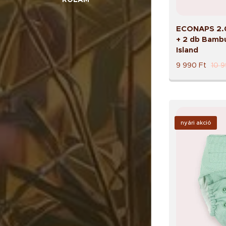
ECONAPS 2.0
+ 2 db Bambu
Island
9 990
Ft
10 
nyári akció