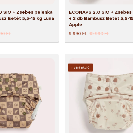
 SIO + Zsebes pelenka
ECONAPS 2.0 SIO + Zsebes 
sz Betét 5,5-15 kg Luna
+ 2 db Bambusz Betét 5,5-1
Apple
990
Ft
9 990
Ft
10 990
Ft
nyári akció