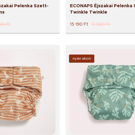
zakai Pelenka Szett-
ECONAPS Éjszakai Pelenka 
ms
Twinkle Twinkle
990
Ft
15 190
Ft
17 990
Ft
nyári akció