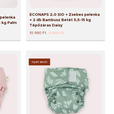
ECONAPS 2.0 SIO + Zsebes pelenka
pelenka
+ 2 db Bambusz Betét 5,5-15 kg
5 kg Palm
Tépőzáras Daisy
10 990
Ft
11 990
Ft
nyári akció