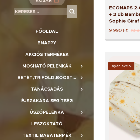
KOSÁR
ECONAPS 2.0
+ 2 db Bambu
Sophie Giraf
9 990
Ft
10 
FŐOLDAL
BNAPPY
AKCIÓS TERMÉKEK
MOSHATÓ PELENKÁK
nyári akció
BETÉT,TRIFOLD,BOOSTER,BELSŐ
TANÁCSADÁS
ÉJSZAKÁRA SEGÍTSÉG
ÚSZÓPELENKA
LESZOKTATÓ
TEXTIL BABATERMÉK