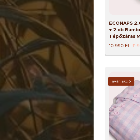
ECONAPS 2.0
+ 2 db Bambu
Tépőzáras M
10 990
Ft
11 
nyári akció