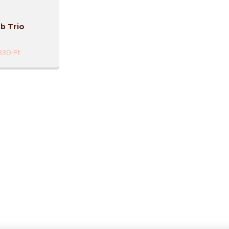
b Trio
330
Ft