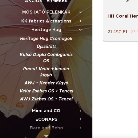
AKCIÓS TERMÉKEK
MOSHATÓ PELENKÁK
HH Coral Her
KK fabrics & creations
Heritage Hug
21 490
Ft
23 
Heritage Hug Csomagok
Újszülött
Külső Dupla Combgumis
OS
Pamut Velúr + kender
kígyó
AWJ + Kender Kígyó
Velúr Zsebes OS + Tencel
AWJ Zsebes OS + Tencel
Mimi and CO
ECONAPS
Bare and Boho
Little Lovebum