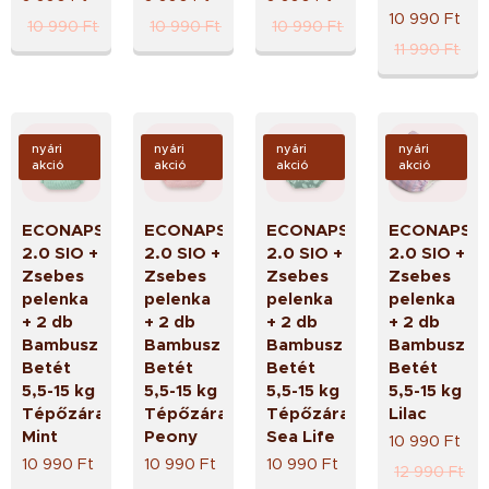
10 990
Ft
10 990
Ft
10 990
Ft
10 990
Ft
11 990
Ft
nyári
nyári
nyári
nyári
akció
akció
akció
akció
ECONAPS
ECONAPS
ECONAPS
ECONAPS
2.0 SIO +
2.0 SIO +
2.0 SIO +
2.0 SIO +
Zsebes
Zsebes
Zsebes
Zsebes
pelenka
pelenka
pelenka
pelenka
+ 2 db
+ 2 db
+ 2 db
+ 2 db
Bambusz
Bambusz
Bambusz
Bambusz
Betét
Betét
Betét
Betét
5,5-15 kg
5,5-15 kg
5,5-15 kg
5,5-15 kg
Tépőzáras
Tépőzáras
Tépőzáras
Lilac
Mint
Peony
Sea Life
10 990
Ft
10 990
Ft
10 990
Ft
10 990
Ft
12 990
Ft