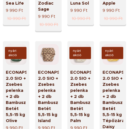
Sea Life
Zodiac
Luna Sol
Apple
Sage
9 990
Ft
9 990
Ft
9 990
Ft
9 990
Ft
10 990
Ft
10 990
Ft
10 990
Ft
10 990
Ft
nyári
nyári
nyári
akció
akció
akció
ECONAPS
ECONAPS
ECONAPS
ECONAPS
2.0 SIO +
2.0 SIO +
2.0 SIO +
2.0 SIO +
Zsebes
Zsebes
Zsebes
Zsebes
pelenka
pelenka
pelenka
pelenka
+ 2 db
+ 2 db
+ 2 db
+ 2 db
Bambusz
Bambusz
Bambusz
Bambusz
Betét
Betét
Betét
Betét
5,5-15 kg
5,5-15 kg
5,5-15 kg
5,5-15 kg
Olive
Island
Palm
Tépőzáras
Daisy
9 990
Ft
9 990
Ft
9 990
Ft