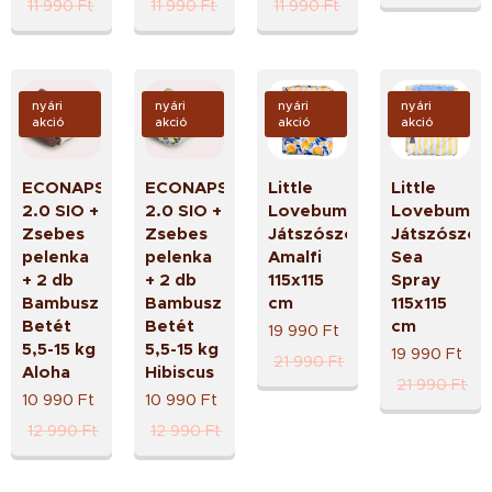
11 990
Ft
11 990
Ft
11 990
Ft
nyári
nyári
nyári
nyári
akció
akció
akció
akció
ECONAPS
ECONAPS
Little
Little
2.0 SIO +
2.0 SIO +
Lovebum
Lovebum
Zsebes
Zsebes
Játszószőnyeg
Játszószőn
pelenka
pelenka
Amalfi
Sea
+ 2 db
+ 2 db
115x115
Spray
Bambusz
Bambusz
cm
115x115
Betét
Betét
cm
19 990
Ft
5,5-15 kg
5,5-15 kg
19 990
Ft
21 990
Ft
Aloha
Hibiscus
21 990
Ft
10 990
Ft
10 990
Ft
12 990
Ft
12 990
Ft