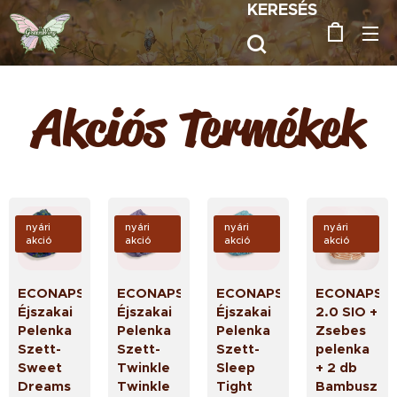
KERESÉS
Akciós Termékek
nyári
nyári
nyári
nyári
akció
akció
akció
akció
ECONAPS
ECONAPS
ECONAPS
ECONAPS
Éjszakai
Éjszakai
Éjszakai
2.0 SIO +
Pelenka
Pelenka
Pelenka
Zsebes
Szett-
Szett-
Szett-
pelenka
Sweet
Twinkle
Sleep
+ 2 db
Dreams
Twinkle
Tight
Bambusz