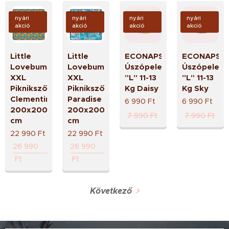
nyári
nyári
nyári
nyári
akció
akció
akció
akció
Little
Little
ECONAPS
ECONAPS
Lovebum
Lovebum
Úszópelenka
Úszópelenk
XXL
XXL
"L" 11-13
"L" 11-13
Piknikszőnyeg
Piknikszőnyeg
Kg Daisy
Kg Sky
Clementine
Paradise
6 990
Ft
6 990
Ft
200x200
200x200
7 990
Ft
7 990
Ft
cm
cm
22 990
Ft
22 990
Ft
26 990
26 990
Ft
Ft
Következő