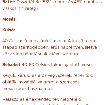
Betét:
Összetétele: 55% kender és 45% bambusz
viszkóz. ( 4 réteg)
Mosás:
Külső:
40 Celsius fokon ajánlott mosni. A külsőt nem
szabad szárítógépben, erős napfényen, illetve
közvetlen hőhatásnak kitéve szárítani.
Belsőket
40-60 Celsius fokon ajánlott mosni.
Kérjük, kerüld az erős vegyszerek, fehérítők,
öblítők, mosódió, valamint a szemcsés
mosószerek használatát.
Válaszd az értékrendednek megfelelő