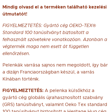
Mindig olvasd el a terméken található kezelési
útmutatót!
FIGYELMEZTETÉS: Gyártó cég OEKO-TEX®
Standard 100 tanúsítványt biztosított a
felhasznált szövetekre vonatkozóan. Azonban a
végtermék maga nem esett át független
ellenőrzésen.
Pelenkák varrása sajnos nem megoldott, így bár
a dizájn Franciaországban készül, a varrás
Kínában történik.
FIGYELMEZTETÉS:
A pelenka külsőkhöz a
gyártó cég globális újrahasznosított szabvány
(GRS) tanúsítványt, valamint Oeko Tex standard
100 tanúsítványt biztosított a Heritage Hug cég