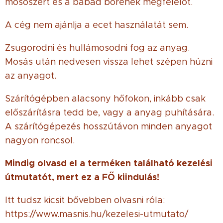
mosószert és a babád bőrének megfelelőt.
A cég nem ajánlja a ecet használatát sem.
Zsugorodni és hullámosodni fog az anyag.
Mosás után nedvesen vissza lehet szépen húzni
az anyagot.
Szárítógépben alacsony hőfokon, inkább csak
előszárításra tedd be, vagy a anyag puhítására.
A szárítógépezés hosszútávon minden anyagot
nagyon roncsol.
Mindig olvasd el a terméken található kezelési
útmutatót, mert ez a FŐ kiindulás!
Itt tudsz kicsit bővebben olvasni róla:
https://www.masnis.hu/kezelesi-utmutato/