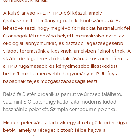
termékeket kínálnak.
A külső anyag RPET* TPU-ból készül, amely
újrahasznosított műanyag palackokból származik. Ez
lehetővé teszi, hogy meglévő forrásokat használjunk fel
új anyagok létrehozása helyett, minimalizálva ezzel az
ökológiai lábnyomunkat, és tisztább, egészségesebb
világot teremtsünk a kicsiknek, amelyben felnőhetnek. A
vízálló, de légáteresztő kialakításának köszönhetően ez
a TPU rugalmasabb és kényelmesebb illeszkedést
biztosít, mint a merevebb, hagyományos PUL. Így a
babádnak teljes mozgásszabadsága lesz!
Belső felületén organikus pamut velúr zseb található,
valamint SIO patent, így kettő fajta módon is tudod
használni a pelenkát. Szimpla combgumis pelenka.
.
Minden pelenkához tartozik egy 4 rétegű kender kígyó
betét, amely 8 réteget biztosít félbe hajtva a