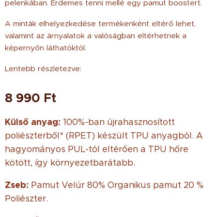
pelenkában. Érdemes tenni mellé egy pamut boostert.
A minták elhelyezkedése termékenként eltérő lehet,
valamint az árnyalatok a valóságban eltérhetnek a
képernyőn láthatóktól.
Lentebb részletezve:
8 990
Ft
Külső anyag:
100%-ban újrahasznosított
poliészterből* (RPET) készült TPU anyagból. A
hagyományos PUL-tól eltérően a TPU hőre
kötött, így környezetbarátabb.
Zseb:
Pamut Velúr 80% Organikus pamut 20 %
Poliészter.