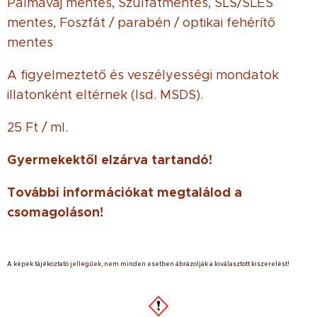
Pálmavaj mentes, Szulfátmentes, SLS/SLES
mentes, Foszfát / parabén / optikai fehérítő
mentes
A figyelmeztető és veszélyességi mondatok
illatonként eltérnek (lsd. MSDS).
25 Ft / ml.
Gyermekektől elzárva tartandó!
További információkat megtalálod a
csomagoláson!
A képek tájékoztató jellegűek, nem minden esetben ábrázolják a kiválasztott kiszerelést!