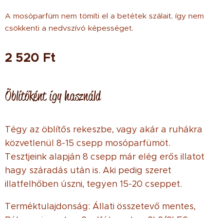
A mosóparfüm nem tömíti el a betétek szálait, így nem
csökkenti a nedvszívó képességet.
2 520
Ft
Öblítőként így használd
Tégy az öblítős rekeszbe, vagy akár a ruhákra
közvetlenül 8-15 csepp mosóparfümöt.
Tesztjeink alapján 8 csepp már elég erős illatot
hagy száradás után is. Aki pedig szeret
illatfelhőben úszni, tegyen 15-20 cseppet.
Terméktulajdonság: Állati összetevő mentes,