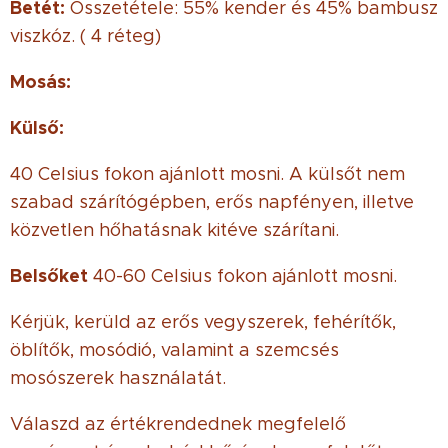
Betét:
Összetétele: 55% kender és 45% bambusz
viszkóz. ( 4 réteg)
Mosás:
Külső:
40 Celsius fokon ajánlott mosni. A külsőt nem
szabad szárítógépben, erős napfényen, illetve
közvetlen hőhatásnak kitéve szárítani.
Belsőket
40-60 Celsius fokon ajánlott mosni.
Kérjük, kerüld az erős vegyszerek, fehérítők,
öblítők, mosódió, valamint a szemcsés
mosószerek használatát.
Válaszd az értékrendednek megfelelő