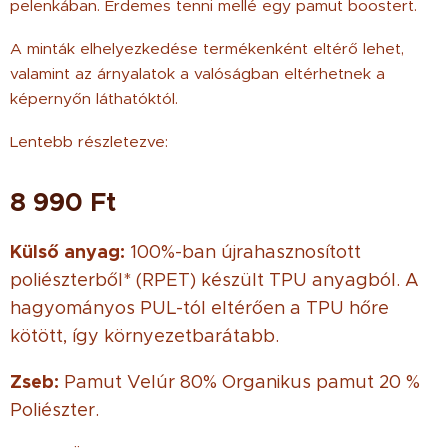
pelenkában. Érdemes tenni mellé egy pamut boostert.
A minták elhelyezkedése termékenként eltérő lehet,
valamint az árnyalatok a valóságban eltérhetnek a
képernyőn láthatóktól.
Lentebb részletezve:
8 990
Ft
Külső anyag:
100%-ban újrahasznosított
poliészterből* (RPET) készült TPU anyagból. A
hagyományos PUL-tól eltérően a TPU hőre
kötött, így környezetbarátabb.
Zseb:
Pamut Velúr 80% Organikus pamut 20 %
Poliészter.