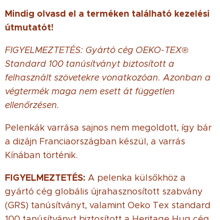
Mindig olvasd el a terméken található kezelési
útmutatót!
FIGYELMEZTETÉS: Gyártó cég OEKO-TEX®
Standard 100 tanúsítványt biztosított a
felhasznált szövetekre vonatkozóan. Azonban a
végtermék maga nem esett át független
ellenőrzésen.
Pelenkák varrása sajnos nem megoldott, így bár
a dizájn Franciaországban készül, a varrás
Kínában történik.
FIGYELMEZTETÉS:
A pelenka külsőkhöz a
gyártó cég globális újrahasznosított szabvány
(GRS) tanúsítványt, valamint Oeko Tex standard
100 tanúsítványt biztosított a Heritage Hug cég