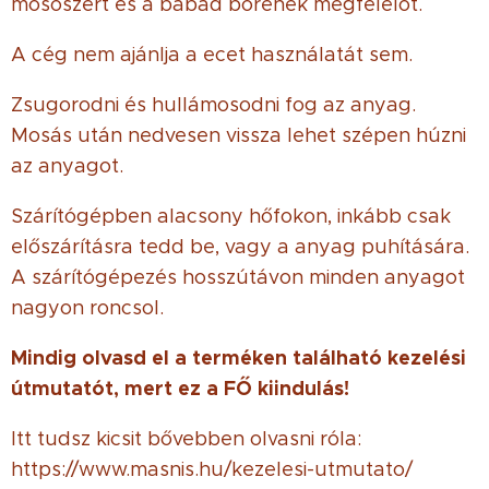
mosószert és a babád bőrének megfelelőt.
A cég nem ajánlja a ecet használatát sem.
Zsugorodni és hullámosodni fog az anyag.
Mosás után nedvesen vissza lehet szépen húzni
az anyagot.
Szárítógépben alacsony hőfokon, inkább csak
előszárításra tedd be, vagy a anyag puhítására.
A szárítógépezés hosszútávon minden anyagot
nagyon roncsol.
Mindig olvasd el a terméken található kezelési
útmutatót, mert ez a FŐ kiindulás!
Itt tudsz kicsit bővebben olvasni róla:
https://www.masnis.hu/kezelesi-utmutato/