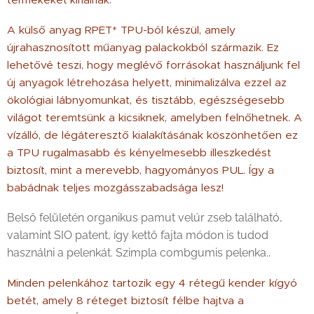
termékeket kínálnak.
A külső anyag RPET* TPU-ból készül, amely
újrahasznosított műanyag palackokból származik. Ez
lehetővé teszi, hogy meglévő forrásokat használjunk fel
új anyagok létrehozása helyett, minimalizálva ezzel az
ökológiai lábnyomunkat, és tisztább, egészségesebb
világot teremtsünk a kicsiknek, amelyben felnőhetnek. A
vízálló, de légáteresztő kialakításának köszönhetően ez
a TPU rugalmasabb és kényelmesebb illeszkedést
biztosít, mint a merevebb, hagyományos PUL. Így a
babádnak teljes mozgásszabadsága lesz!
Belső felületén organikus pamut velúr zseb található,
valamint SIO patent, így kettő fajta módon is tudod
használni a pelenkát. Szimpla combgumis pelenka.
.
Minden pelenkához tartozik egy 4 rétegű kender kígyó
betét, amely 8 réteget biztosít félbe hajtva a