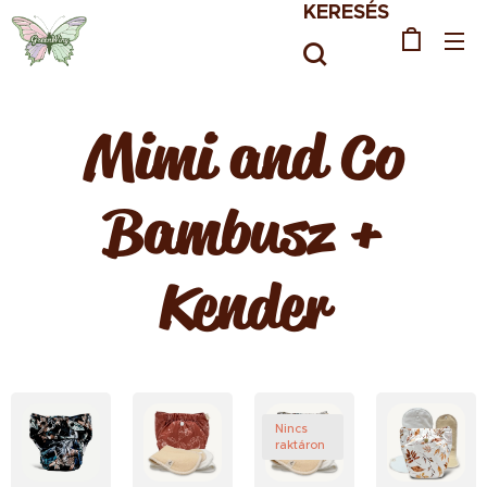
KERESÉS
Mimi and Co
Bambusz +
Kender
Nincs
raktáron