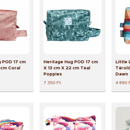
g POD 17 cm
Heritage Hug POD 17 cm
Littl
 cm Coral
X 13 cm X 22 cm Teal
Tároló
Poppies
Dawn
7 350
Ft
4 890