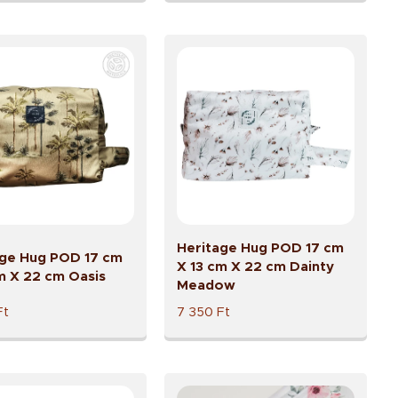
Heritage Hug POD 17 cm
age Hug POD 17 cm
X 13 cm X 22 cm Dainty
m X 22 cm Oasis
Meadow
Ft
7 350
Ft