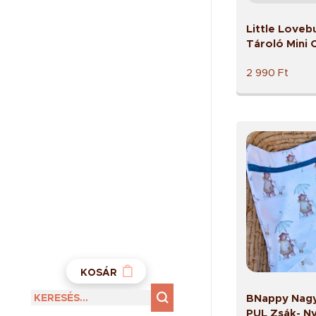
Little Love
Tároló Mini 
2 990
Ft
KOSÁR
BNappy Nagy
PUL Zsák- Ny