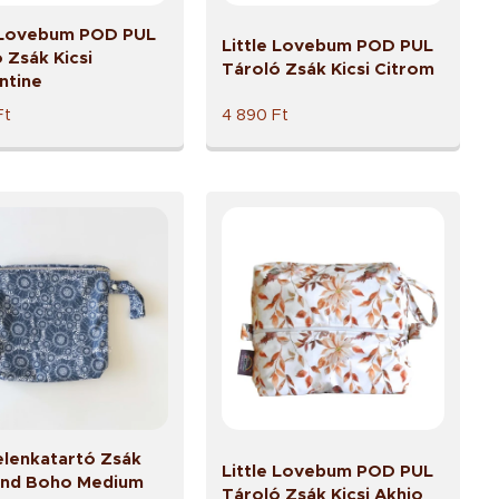
e Lovebum POD PUL
Little Lovebum POD PUL
 Zsák Kicsi
Tároló Zsák Kicsi Citrom
ntine
Ft
4 890
Ft
elenkatartó Zsák
Little Lovebum POD PUL
and Boho Medium
Tároló Zsák Kicsi Akhio