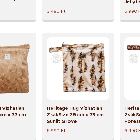
Jellyfi
3 490
Ft
5 990
 Vízhatlan
Heritage Hug Vízhatlan
Herita
 cm x 33 cm
ZsákSize 39 cm x 33 cm
ZsákSi
Sunlit Grove
Fores
6 990
Ft
6 990