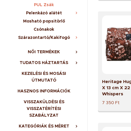
PUL Zsák
Pelenkázó alátét
Mosható popsitörlő
Csónakok
Szárazontartó/Kakifogó
NŐI TERMÉKEK
TUDATOS HÁZTARTÁS
KEZELÉSI ÉS MOSÁSI
ÚTMUTATÓ
Heritage Hu
X 13 cm X 22
HASZNOS INFORMÁCIÓK
Whispers
VISSZAKÜLDÉSI ÉS
7 350
Ft
VISSZATÉRÍTÉSI
SZABÁLYZAT
KATEGÓRIÁK ÉS MÉRET