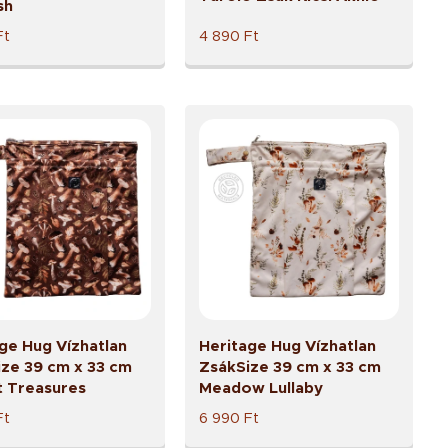
sh
Ft
4 890
Ft
ge Hug Vízhatlan
Heritage Hug Vízhatlan
ze 39 cm x 33 cm
ZsákSize 39 cm x 33 cm
t Treasures
Meadow Lullaby
Ft
6 990
Ft