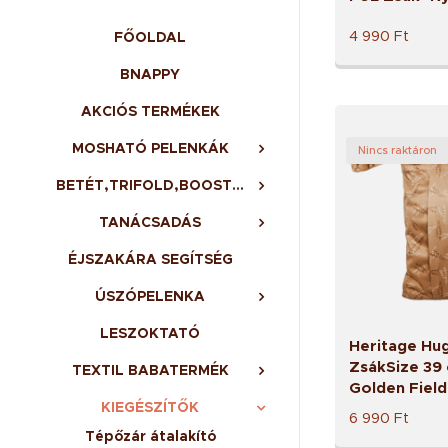
4 990
Ft
FŐOLDAL
BNAPPY
AKCIÓS TERMÉKEK
MOSHATÓ PELENKÁK
Nincs raktáron
BETÉT,TRIFOLD,BOOSTER,BELSŐ
TANÁCSADÁS
ÉJSZAKÁRA SEGÍTSÉG
ÚSZÓPELENKA
LESZOKTATÓ
Heritage Hug
ZsákSize 39
TEXTIL BABATERMÉK
Golden Field
KIEGÉSZÍTŐK
6 990
Ft
Tépőzár átalakító