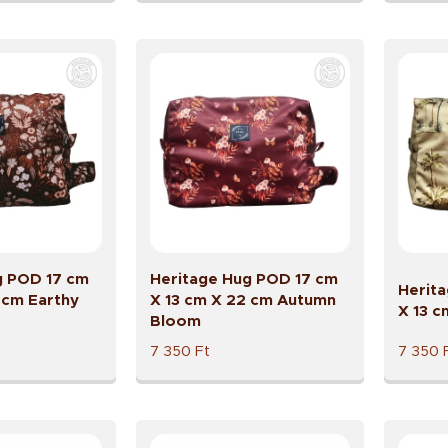
g POD 17 cm
Heritage Hug POD 17 cm
Herit
 cm Earthy
X 13 cm X 22 cm Autumn
X 13 c
Bloom
7 350
Ft
7 350