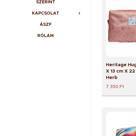
SZERINT
KAPCSOLAT
ÁSZF
RÓLAM
Heritage Hu
X 13 cm X 22
Herb
7 350
Ft