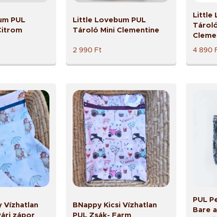
Littl
bum PUL
Little Lovebum PUL
Tároló
Citrom
Tároló Mini Clementine
Cleme
2 990
Ft
4 890
PUL P
 Vízhatlan
BNappy Kicsi Vízhatlan
Bare 
ári zápor
PUL Zsák- Farm