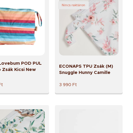
Nincs raktáron
e Lovebum POD PUL
ECONAPS TPU Zsák (M)
 Zsák Kicsi New
Snuggle Hunny Camille
Ft
3 990
Ft