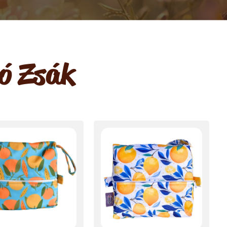
ó Zsák