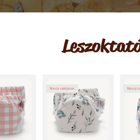
Leszoktat
Nincs raktáron
Nincs r