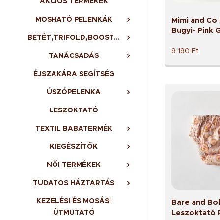
AKCIÓS TERMÉKEK
MOSHATÓ PELENKÁK
Mimi and Co
Bugyi- Pink 
BETÉT,TRIFOLD,BOOSTER,BELSŐ
9 190
Ft
TANÁCSADÁS
ÉJSZAKÁRA SEGÍTSÉG
ÚSZÓPELENKA
LESZOKTATÓ
TEXTIL BABATERMÉK
KIEGÉSZÍTŐK
NŐI TERMÉKEK
TUDATOS HÁZTARTÁS
KEZELÉSI ÉS MOSÁSI
Bare and Bo
ÚTMUTATÓ
Leszoktató 