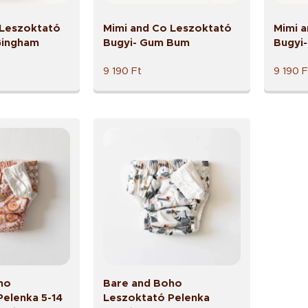
 Leszoktató
Mimi and Co Leszoktató
Mimi 
Gingham
Bugyi- Gum Bum
Bugyi
9 190
Ft
9 190
F
ho
Bare and Boho
Pelenka 5-14
Leszoktató Pelenka