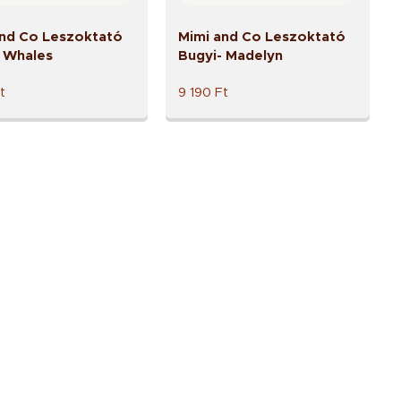
and Co Leszoktató
Mimi and Co Leszoktató
- Whales
Bugyi- Madelyn
t
9 190
Ft