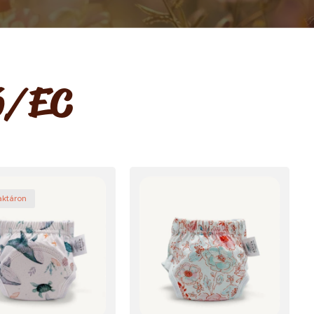
ó/EC
aktáron