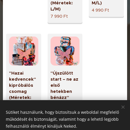
(Méretek:
M/L)
L/M)
4 990
Ft
7 990
Ft
"Hazai
"Újszülött
kedvencek"
start – ne az
kipróbálós
első
csomag
hetekben
(Méretek:
bénázz"
M/L)
csomag
7 990
Ft
7 990
Ft
Sütiket használunk, hogy biztosítsuk a weboldal megfelelő
működését és biztonságát, valamint hogy a lehető legjobb
felhasználói élményt kínáljuk Neked.