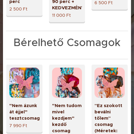
perc
90 perc +
6 500
Ft
KEDVEZMÉNYEK
2 500
Ft
11 000
Ft
Bérelhető Csomagok
“Nem ázunk
“Nem tudom
"Ez szokott
át éjjel”
mivel
beválni
tesztcsomag
kezdjem”
tőlem"
kezdő
csomag
7 990
Ft
csomag
(Méretek: