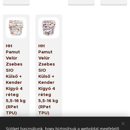
HH
HH
Pamut
Pamut
Velúr
Velúr
Zsebes
Zsebes
SIO
SIO
Külső +
Külső +
Kender
Kender
Kígyó 4
Kígyó 4
réteg
réteg
5,5-16 kg
5,5-16 kg
(RPet
(RPet
TPU)
TPU)
Spring
Lilac
Sky
Breeze
Sütiket használunk, hogy biztosítsuk a weboldal megfelelő