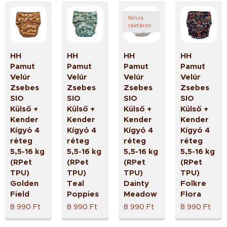
Nincs
raktáron
HH
HH
HH
HH
Pamut
Pamut
Pamut
Pamut
Velúr
Velúr
Velúr
Velúr
Zsebes
Zsebes
Zsebes
Zsebes
SIO
SIO
SIO
SIO
Külső +
Külső +
Külső +
Külső +
Kender
Kender
Kender
Kender
Kígyó 4
Kígyó 4
Kígyó 4
Kígyó 4
réteg
réteg
réteg
réteg
5,5-16 kg
5,5-16 kg
5,5-16 kg
5,5-16 kg
(RPet
(RPet
(RPet
(RPet
TPU)
TPU)
TPU)
TPU)
Golden
Teal
Dainty
Folkre
Field
Poppies
Meadow
Flora
8 990
Ft
8 990
Ft
8 990
Ft
8 990
Ft