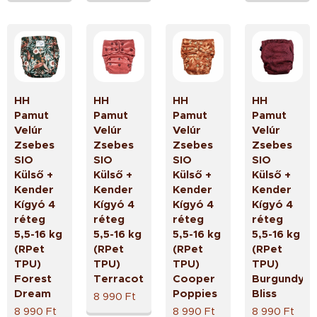
HH
HH
HH
HH
Pamut
Pamut
Pamut
Pamut
Velúr
Velúr
Velúr
Velúr
Zsebes
Zsebes
Zsebes
Zsebes
SIO
SIO
SIO
SIO
Külső +
Külső +
Külső +
Külső +
Kender
Kender
Kender
Kender
Kígyó 4
Kígyó 4
Kígyó 4
Kígyó 4
réteg
réteg
réteg
réteg
5,5-16 kg
5,5-16 kg
5,5-16 kg
5,5-16 kg
(RPet
(RPet
(RPet
(RPet
TPU)
TPU)
TPU)
TPU)
Forest
Terracotta
Cooper
Burgundy
Dream
Poppies
Bliss
8 990
Ft
8 990
Ft
8 990
Ft
8 990
Ft