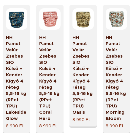
HH
HH
HH
HH
Pamut
Pamut
Pamut
Pamut
Velúr
Velúr
Velúr
Velúr
Zsebes
Zsebes
Zsebes
Zsebes
SIO
SIO
SIO
SIO
Külső +
Külső +
Külső +
Külső +
Kender
Kender
Kender
Kender
Kígyó 4
Kígyó 4
Kígyó 4
Kígyó 4
réteg
réteg
réteg
réteg
5,5-16 kg
5,5-16 kg
5,5-16 kg
5,5-16 kg
(RPet
(RPet
(RPet
(RPet
TPU)
TPU)
TPU)
TPU)
Lakeside
Coral
Oasis
Morning
Glow
Herb
Bloom
8 990
Ft
8 990
Ft
8 990
Ft
8 990
Ft