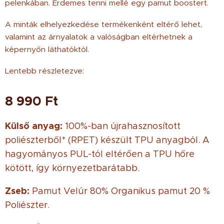
pelenkában. Érdemes tenni mellé egy pamut boostert.
A minták elhelyezkedése termékenként eltérő lehet,
valamint az árnyalatok a valóságban eltérhetnek a
képernyőn láthatóktól.
Lentebb részletezve:
8 990
Ft
Külső anyag:
100%-ban újrahasznosított
poliészterből* (RPET) készült TPU anyagból. A
hagyományos PUL-tól eltérően a TPU hőre
kötött, így környezetbarátabb.
Zseb:
Pamut Velúr 80% Organikus pamut 20 %
Poliészter.