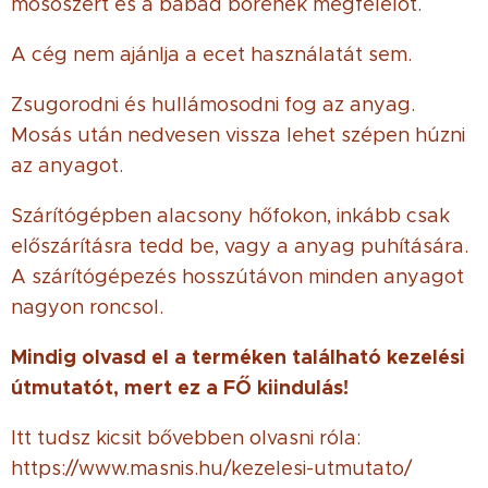
mosószert és a babád bőrének megfelelőt.
A cég nem ajánlja a ecet használatát sem.
Zsugorodni és hullámosodni fog az anyag.
Mosás után nedvesen vissza lehet szépen húzni
az anyagot.
Szárítógépben alacsony hőfokon, inkább csak
előszárításra tedd be, vagy a anyag puhítására.
A szárítógépezés hosszútávon minden anyagot
nagyon roncsol.
Mindig olvasd el a terméken található kezelési
útmutatót, mert ez a FŐ kiindulás!
Itt tudsz kicsit bővebben olvasni róla:
https://www.masnis.hu/kezelesi-utmutato/