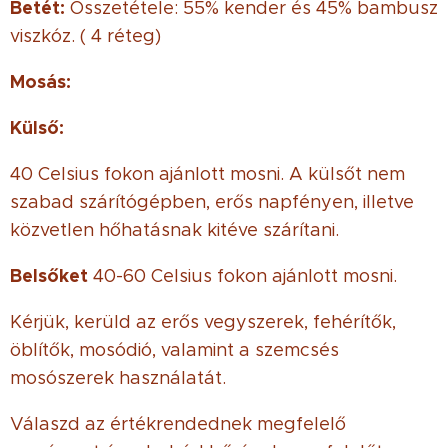
Betét:
Összetétele: 55% kender és 45% bambusz
viszkóz. ( 4 réteg)
Mosás:
Külső:
40 Celsius fokon ajánlott mosni. A külsőt nem
szabad szárítógépben, erős napfényen, illetve
közvetlen hőhatásnak kitéve szárítani.
Belsőket
40-60 Celsius fokon ajánlott mosni.
Kérjük, kerüld az erős vegyszerek, fehérítők,
öblítők, mosódió, valamint a szemcsés
mosószerek használatát.
Válaszd az értékrendednek megfelelő