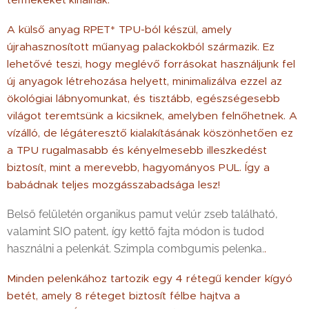
termékeket kínálnak.
A külső anyag RPET* TPU-ból készül, amely
újrahasznosított műanyag palackokból származik. Ez
lehetővé teszi, hogy meglévő forrásokat használjunk fel
új anyagok létrehozása helyett, minimalizálva ezzel az
ökológiai lábnyomunkat, és tisztább, egészségesebb
világot teremtsünk a kicsiknek, amelyben felnőhetnek. A
vízálló, de légáteresztő kialakításának köszönhetően ez
a TPU rugalmasabb és kényelmesebb illeszkedést
biztosít, mint a merevebb, hagyományos PUL. Így a
babádnak teljes mozgásszabadsága lesz!
Belső felületén organikus pamut velúr zseb található,
valamint SIO patent, így kettő fajta módon is tudod
használni a pelenkát. Szimpla combgumis pelenka.
.
Minden pelenkához tartozik egy 4 rétegű kender kígyó
betét, amely 8 réteget biztosít félbe hajtva a