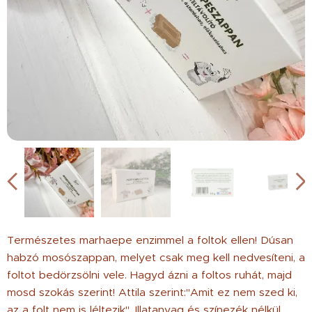
Természetes marhaepe enzimmel a foltok ellen! Dúsan
habzó mosószappan, melyet csak meg kell nedvesíteni, a
foltot bedörzsölni vele. Hagyd ázni a foltos ruhát, majd
mosd szokás szerint! Attila szerint:"Amit ez nem szed ki,
az a folt nem is léltezik". Illatanyag és színezék nélkül