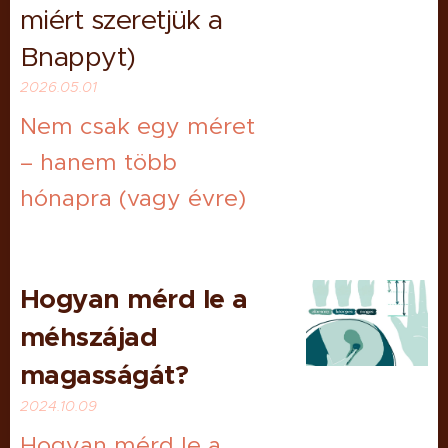
miért szeretjük a
Bnappyt)
2026.05.01
Nem csak egy méret
– hanem több
hónapra (vagy évre)
Hogyan mérd le a
méhszájad
magasságát?
2024.10.09
Hogyan mérd le a