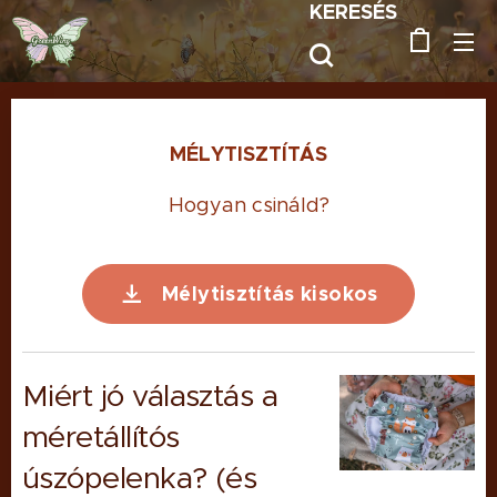
KERESÉS
MÉLYTISZTÍTÁS
Hogyan csináld?
Mélytisztítás kisokos
Miért jó választás a
méretállítós
úszópelenka? (és