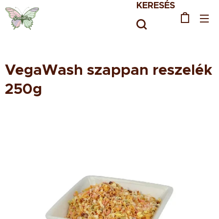
KERESÉS
VegaWash szappan reszelék
250g