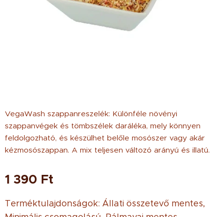
VegaWash szappanreszelék: Különféle növényi
szappanvégek és tömbszélek daráléka, mely könnyen
feldolgozható, és készülhet belőle mosószer vagy akár
kézmosószappan. A mix teljesen változó arányú és illatú.
1 390
Ft
Terméktulajdonságok: Állati összetevő mentes,