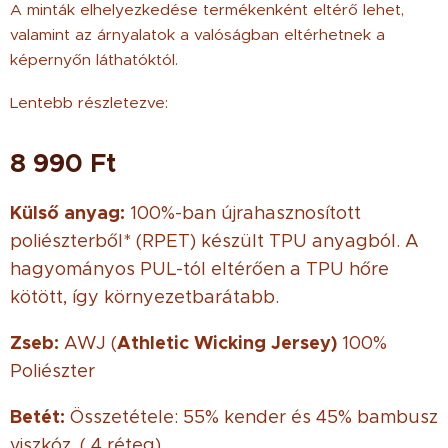
A minták elhelyezkedése termékenként eltérő lehet,
valamint az árnyalatok a valóságban eltérhetnek a
képernyőn láthatóktól.
Lentebb részletezve:
8 990
Ft
Külső anyag:
100%-ban újrahasznosított
poliészterből* (RPET) készült TPU anyagból. A
hagyományos PUL-tól eltérően a TPU hőre
kötött, így környezetbarátabb.
Zseb:
Athletic Wicking Jersey)
AWJ (
100%
Poliészter
Betét:
Összetétele: 55% kender és 45% bambusz
viszkóz. ( 4 réteg)