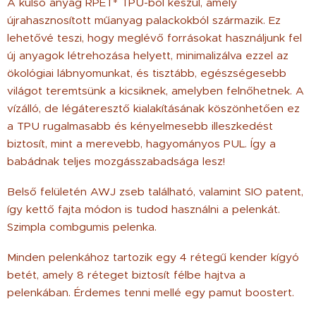
A külső anyag RPET* TPU-ból készül, amely
újrahasznosított műanyag palackokból származik. Ez
lehetővé teszi, hogy meglévő forrásokat használjunk fel
új anyagok létrehozása helyett, minimalizálva ezzel az
ökológiai lábnyomunkat, és tisztább, egészségesebb
világot teremtsünk a kicsiknek, amelyben felnőhetnek. A
vízálló, de légáteresztő kialakításának köszönhetően ez
a TPU rugalmasabb és kényelmesebb illeszkedést
biztosít, mint a merevebb, hagyományos PUL. Így a
babádnak teljes mozgásszabadsága lesz!
Belső felületén AWJ zseb található, valamint SIO patent,
így kettő fajta módon is tudod használni a pelenkát.
Szimpla combgumis pelenka.
Minden pelenkához tartozik egy 4 rétegű kender kígyó
betét, amely 8 réteget biztosít félbe hajtva a
pelenkában. Érdemes tenni mellé egy pamut boostert.