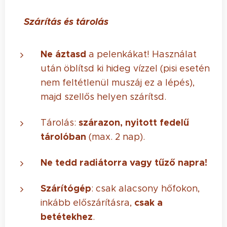
☀️ Szárítás és tárolás
Ne áztasd
a pelenkákat! Használat
után öblítsd ki hideg vízzel (pisi esetén
nem feltétlenül muszáj ez a lépés),
majd szellős helyen szárítsd.
szárazon, nyitott fedelű
Tárolás:
tárolóban
(max. 2 nap).
Ne tedd radiátorra vagy tűző napra!
Szárítógép
: csak alacsony hőfokon,
csak a
inkább előszárításra,
betétekhez
.