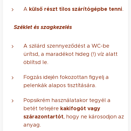
külső részt tilos szárítógépbe tenni
A
.
💩 Széklet és szagkezelés
A szilárd szennyeződést a WC-be
ürítsd, a maradékot hideg (!) víz alatt
öblítsd le.
Fogzás idején fokozottan figyelj a
pelenkák alapos tisztítására.
Popsikrém használatakor tegyél a
kakifogót vagy
betét tetejére
szárazontartót
, hogy ne károsodjon az
anyag.