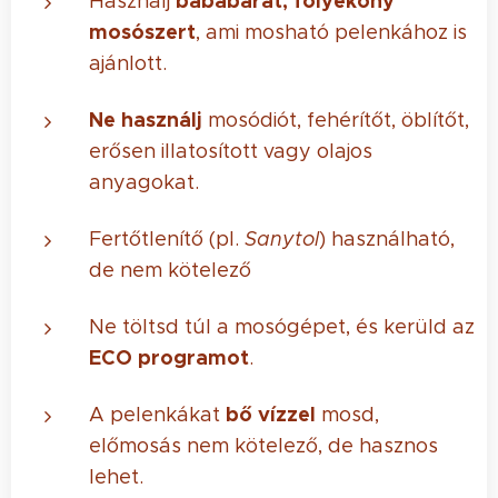
bababarát, folyékony
Használj
mosószert
, ami mosható pelenkához is
ajánlott.
Ne használj
mosódiót, fehérítőt, öblítőt,
erősen illatosított vagy olajos
anyagokat.
Fertőtlenítő (pl.
Sanytol
) használható,
de nem kötelező
Ne töltsd túl a mosógépet, és kerüld az
ECO programot
.
bő vízzel
A pelenkákat
mosd,
előmosás nem kötelező, de hasznos
lehet.