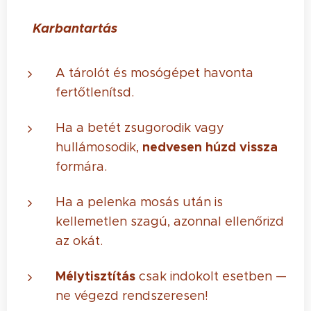
🧼 Karbantartás
A tárolót és mosógépet havonta
fertőtlenítsd.
Ha a betét zsugorodik vagy
nedvesen húzd vissza
hullámosodik,
formára.
Ha a pelenka mosás után is
kellemetlen szagú, azonnal ellenőrizd
az okát.
Mélytisztítás
csak indokolt esetben —
ne végezd rendszeresen!