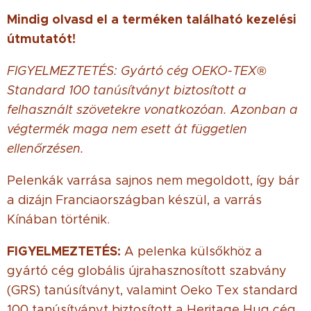
Mindig olvasd el a terméken található kezelési
útmutatót!
FIGYELMEZTETÉS: Gyártó cég OEKO-TEX®
Standard 100 tanúsítványt biztosított a
felhasznált szövetekre vonatkozóan. Azonban a
végtermék maga nem esett át független
ellenőrzésen.
Pelenkák varrása sajnos nem megoldott, így bár
a dizájn Franciaországban készül, a varrás
Kínában történik.
FIGYELMEZTETÉS:
A pelenka külsőkhöz a
gyártó cég globális újrahasznosított szabvány
(GRS) tanúsítványt, valamint Oeko Tex standard
100 tanúsítványt biztosított a Heritage Hug cég