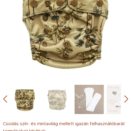
Csodás szín- és mintavilág mellett igazán felhasználóbarát