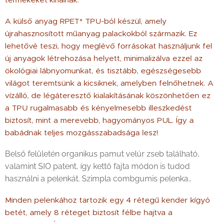
termékeket kínálnak.
A külső anyag RPET* TPU-ból készül, amely
újrahasznosított műanyag palackokból származik. Ez
lehetővé teszi, hogy meglévő forrásokat használjunk fel
új anyagok létrehozása helyett, minimalizálva ezzel az
ökológiai lábnyomunkat, és tisztább, egészségesebb
világot teremtsünk a kicsiknek, amelyben felnőhetnek. A
vízálló, de légáteresztő kialakításának köszönhetően ez
a TPU rugalmasabb és kényelmesebb illeszkedést
biztosít, mint a merevebb, hagyományos PUL. Így a
babádnak teljes mozgásszabadsága lesz!
Belső felületén organikus pamut velúr zseb található,
valamint SIO patent, így kettő fajta módon is tudod
használni a pelenkát. Szimpla combgumis pelenka.
.
Minden pelenkához tartozik egy 4 rétegű kender kígyó
betét, amely 8 réteget biztosít félbe hajtva a