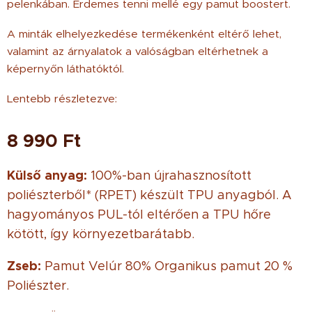
pelenkában. Érdemes tenni mellé egy pamut boostert.
A minták elhelyezkedése termékenként eltérő lehet,
valamint az árnyalatok a valóságban eltérhetnek a
képernyőn láthatóktól.
Lentebb részletezve:
8 990
Ft
Külső anyag:
100%-ban újrahasznosított
poliészterből* (RPET) készült TPU anyagból. A
hagyományos PUL-tól eltérően a TPU hőre
kötött, így környezetbarátabb.
Zseb:
Pamut Velúr 80% Organikus pamut 20 %
Poliészter.