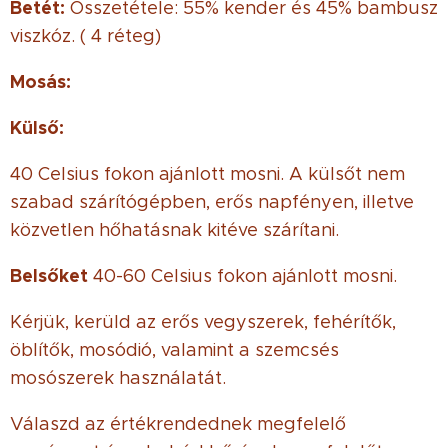
Betét:
Összetétele: 55% kender és 45% bambusz
viszkóz. ( 4 réteg)
Mosás:
Külső:
40 Celsius fokon ajánlott mosni. A külsőt nem
szabad szárítógépben, erős napfényen, illetve
közvetlen hőhatásnak kitéve szárítani.
Belsőket
40-60 Celsius fokon ajánlott mosni.
Kérjük, kerüld az erős vegyszerek, fehérítők,
öblítők, mosódió, valamint a szemcsés
mosószerek használatát.
Válaszd az értékrendednek megfelelő