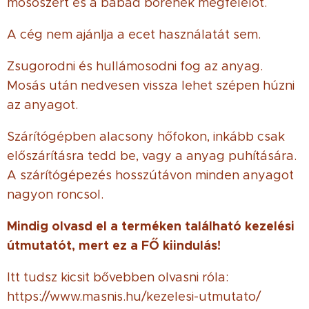
mosószert és a babád bőrének megfelelőt.
A cég nem ajánlja a ecet használatát sem.
Zsugorodni és hullámosodni fog az anyag.
Mosás után nedvesen vissza lehet szépen húzni
az anyagot.
Szárítógépben alacsony hőfokon, inkább csak
előszárításra tedd be, vagy a anyag puhítására.
A szárítógépezés hosszútávon minden anyagot
nagyon roncsol.
Mindig olvasd el a terméken található kezelési
útmutatót, mert ez a FŐ kiindulás!
Itt tudsz kicsit bővebben olvasni róla:
https://www.masnis.hu/kezelesi-utmutato/