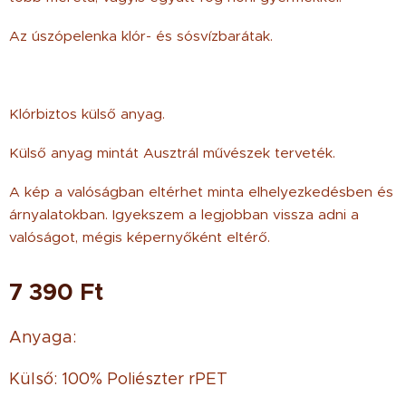
Az úszópelenka klór- és sósvízbarátak.
Klórbiztos külső anyag.
Külső anyag mintát Ausztrál művészek terveték.
A kép a valóságban eltérhet minta elhelyezkedésben és
árnyalatokban. Igyekszem a legjobban vissza adni a
valóságot, mégis képernyőként eltérő.
7 390
Ft
Anyaga:
Külső: 100% Poliészter rPET