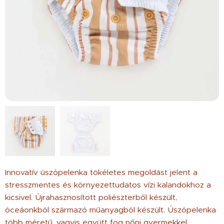
Innovatív úszópelenka tökéletes megoldást jelent a
stresszmentes és környezettudatos vízi kalandokhoz a
kicsivel. Újrahasznosított poliészterből készült,
óceáonkból származó műanyagból készült. Úszópelenka
több méretű, vagyis együtt fog nőni gyermekkel.