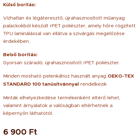
Külső borítás:
Vízhatlan és légáteresztő, újrahasznosított műanyag
palackokból készült rPET poliészter, amely hőre rögzített
TPU laminálással van ellátva a szivárgás megelőzése
érdekében.
Belső borítás:
Gyorsan száradó, újrahasznosított rPET poliészter.
Minden mosható pelenkához használt anyag
OEKO-TEX
STANDARD 100 tanúsítvánnyal
rendelkezik
Minták elhelyezkedése termékenként eltérő lehet,
valamint árnyalatok a valóságban eltérhetnek a
képernyőn láthatótól.
6 900
Ft