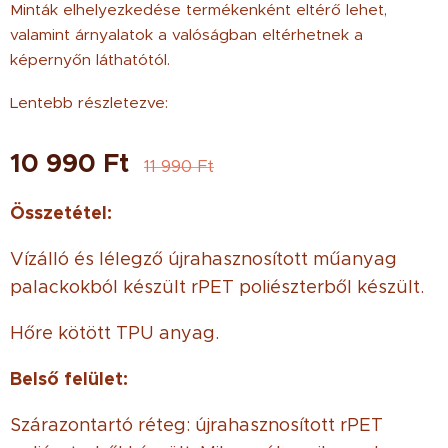
Minták elhelyezkedése termékenként eltérő lehet,
valamint árnyalatok a valóságban eltérhetnek a
képernyőn láthatótól.
Lentebb részletezve:
10 990
Ft
11 990
Ft
Összetétel:
Vízálló és lélegző újrahasznosított műanyag
palackokból készült rPET poliészterből készült.
Hőre kötött TPU anyag.
Belső felület:
Szárazontartó réteg: újrahasznosított rPET