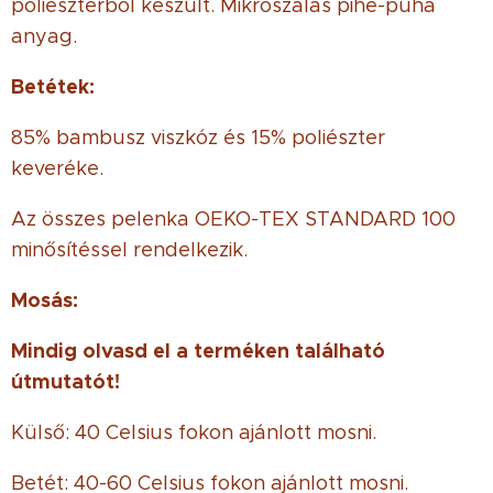
poliészterből készült. Mikroszálas pihe-puha
anyag.
Betétek:
85% bambusz viszkóz és 15% poliészter
keveréke.
Az összes pelenka OEKO-TEX STANDARD 100
minősítéssel rendelkezik.
Mosás:
Mindig olvasd el a terméken található
útmutatót!
Külső: 40 Celsius fokon ajánlott mosni.
Betét: 40-60 Celsius fokon ajánlott mosni.