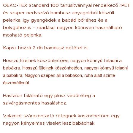
OEKO-TEX Standard 100 tanúsítvánnyal rendelkező rPET
és szuper nedvszívó bambusz anyagokból készült
pelenka, így gyengédek a babád bőréhez és a
bolygóhoz is – ráadásul nagyon könnyen használható
mosható pelenka.
Kapsz hozzá 2 db bambusz betétet is.
Hosszú füleinek köszönhetően, nagyon könnyű feladni a
Hosszú füleinek köszönhetően, nagyon könnyű feladni
babákra.
a babákra. Nagyon szépen áll a babákon, ruha alatt szinte
észrevétlenül.
Hasfalon található egy plusz védőréteg a
szivárgásmentes hasaláshoz.
Valamint szárazontartó rétegnek köszönhetően egy
nagyon kényelmes viselet lesz babádnak.