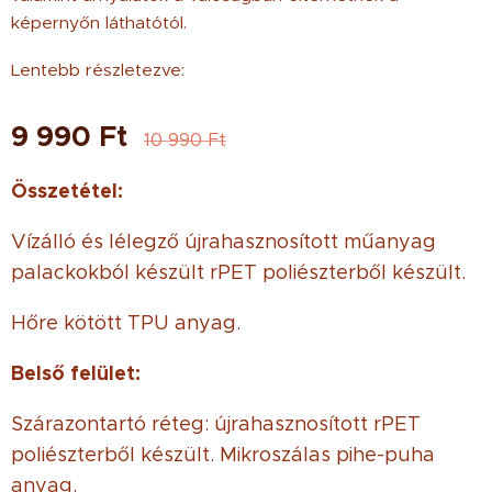
képernyőn láthatótól.
Lentebb részletezve:
9 990
Ft
10 990
Ft
Összetétel:
Vízálló és lélegző újrahasznosított műanyag
palackokból készült rPET poliészterből készült.
Hőre kötött TPU anyag.
Belső felület:
Szárazontartó réteg: újrahasznosított rPET
poliészterből készült. Mikroszálas pihe-puha
anyag.