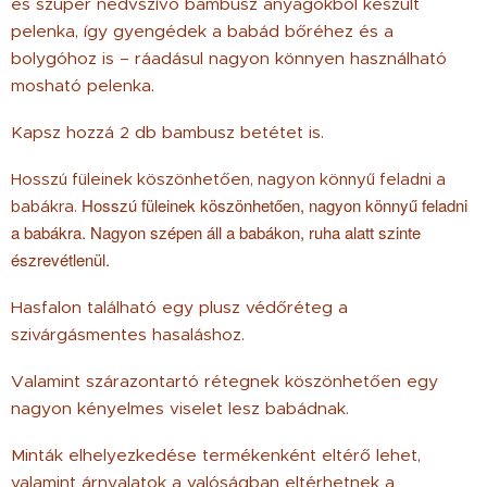
és szuper nedvszívó bambusz anyagokból készült
pelenka, így gyengédek a babád bőréhez és a
bolygóhoz is – ráadásul nagyon könnyen használható
mosható pelenka.
Kapsz hozzá 2 db bambusz betétet is.
Hosszú füleinek köszönhetően, nagyon könnyű feladni a
Hosszú füleinek köszönhetően, nagyon könnyű feladni
babákra.
a babákra. Nagyon szépen áll a babákon, ruha alatt szinte
észrevétlenül.
Hasfalon található egy plusz védőréteg a
szivárgásmentes hasaláshoz.
Valamint szárazontartó rétegnek köszönhetően egy
nagyon kényelmes viselet lesz babádnak.
Minták elhelyezkedése termékenként eltérő lehet,
valamint árnyalatok a valóságban eltérhetnek a