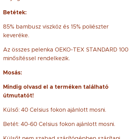
Betétek:
85% bambusz viszkóz és 15% poliészter
keveréke.
Az összes pelenka OEKO-TEX STANDARD 100
minősítéssel rendelkezik.
Mosás:
Mindig olvasd el a terméken található
útmutatót!
Külső: 40 Celsius fokon ajánlott mosni.
Betét: 40-60 Celsius fokon ajánlott mosni.
Külsőt nem szabad szárítógépben szárítani.