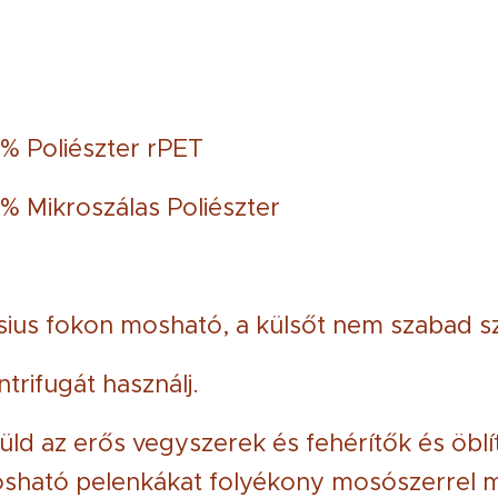
% Poliészter rPET
% Mikroszálas Poliészter
ius fokon mosható, a külsőt nem szabad sz
trifugát használj.
üld az erős vegyszerek és fehérítők és öbl
sható pelenkákat folyékony mosószerrel m