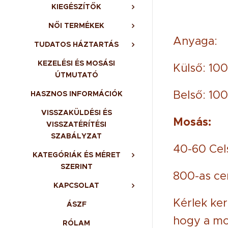
KIEGÉSZÍTŐK
NŐI TERMÉKEK
Anyaga:
TUDATOS HÁZTARTÁS
KEZELÉSI ÉS MOSÁSI
Külső: 100
ÚTMUTATÓ
Belső: 100
HASZNOS INFORMÁCIÓK
VISSZAKÜLDÉSI ÉS
Mosás:
VISSZATÉRÍTÉSI
SZABÁLYZAT
40-60 Cels
KATEGÓRIÁK ÉS MÉRET
SZERINT
800-as cen
KAPCSOLAT
Kérlek ker
ÁSZF
hogy a mo
RÓLAM