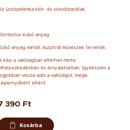
Az úszópelenka klór- és sósvízbarátak.
Klórbiztos külső anyag.
Külső anyag mintát Ausztrál művészek terveték.
A kép a valóságban eltérhet minta
elhelyezkedésben és árnyalatokban. Igyekszem a
legjobban vissza adni a valóságot, mégis
képernyőként eltérő.
7 390
Ft
Kosárba