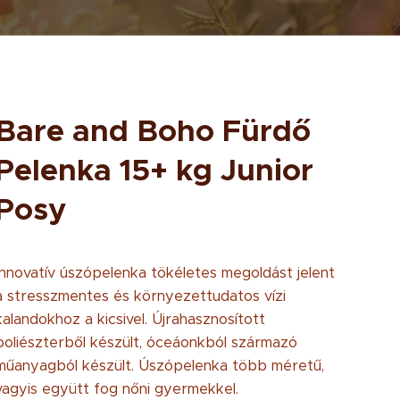
Bare and Boho Fürdő
Pelenka 15+ kg Junior
Posy
Innovatív úszópelenka tökéletes megoldást jelent
a stresszmentes és környezettudatos vízi
kalandokhoz a kicsivel. Újrahasznosított
poliészterből készült, óceáonkból származó
műanyagból készült. Úszópelenka több méretű,
vagyis együtt fog nőni gyermekkel.