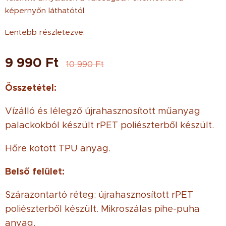
képernyőn láthatótól.
Lentebb részletezve:
9 990
Ft
10 990
Ft
Összetétel:
Vízálló és lélegző újrahasznosított műanyag
palackokból készült rPET poliészterből készült.
Hőre kötött TPU anyag.
Belső felület:
Szárazontartó réteg: újrahasznosított rPET
poliészterből készült. Mikroszálas pihe-puha
anyag.