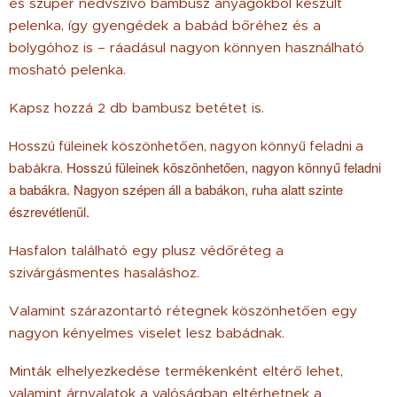
és szuper nedvszívó bambusz anyagokból készült
pelenka, így gyengédek a babád bőréhez és a
bolygóhoz is – ráadásul nagyon könnyen használható
mosható pelenka.
Kapsz hozzá 2 db bambusz betétet is.
Hosszú füleinek köszönhetően, nagyon könnyű feladni a
Hosszú füleinek köszönhetően, nagyon könnyű feladni
babákra.
a babákra. Nagyon szépen áll a babákon, ruha alatt szinte
észrevétlenül.
Hasfalon található egy plusz védőréteg a
szivárgásmentes hasaláshoz.
Valamint szárazontartó rétegnek köszönhetően egy
nagyon kényelmes viselet lesz babádnak.
Minták elhelyezkedése termékenként eltérő lehet,
valamint árnyalatok a valóságban eltérhetnek a