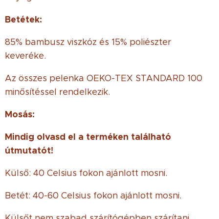
Betétek:
85% bambusz viszkóz és 15% poliészter
keveréke.
Az összes pelenka OEKO-TEX STANDARD 100
minősítéssel rendelkezik.
Mosás:
Mindig olvasd el a terméken található
útmutatót!
Külső: 40 Celsius fokon ajánlott mosni.
Betét: 40-60 Celsius fokon ajánlott mosni.
Külsőt nem szabad szárítógépben szárítani.