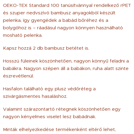
OEKO-TEX Standard 100 tanúsítvánnyal rendelkező rPET
és szuper nedvszívó bambusz anyagokból készült
pelenka, így gyengédek a babád bőréhez és a
bolygóhoz is – ráadásul nagyon könnyen használható
mosható pelenka.
Kapsz hozzá 2 db bambusz betétet is.
Hosszú füleinek köszönhetően, nagyon könnyű feladni a
babákra. Nagyon szépen áll a babákon, ruha alatt szinte
észrevétlenül.
Hasfalon található egy plusz védőréteg a
szivárgásmentes hasaláshoz.
Valamint szárazontartó rétegnek köszönhetően egy
nagyon kényelmes viselet lesz babádnak.
Minták elhelyezkedése termékenként eltérő lehet,