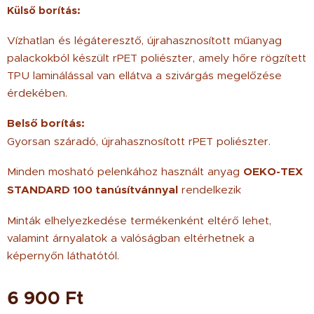
Külső borítás:
Vízhatlan és légáteresztő, újrahasznosított műanyag
palackokból készült rPET poliészter, amely hőre rögzített
TPU laminálással van ellátva a szivárgás megelőzése
érdekében.
Belső borítás:
Gyorsan száradó, újrahasznosított rPET poliészter.
Minden mosható pelenkához használt anyag
OEKO-TEX
STANDARD 100 tanúsítvánnyal
rendelkezik
Minták elhelyezkedése termékenként eltérő lehet,
valamint árnyalatok a valóságban eltérhetnek a
képernyőn láthatótól.
6 900
Ft