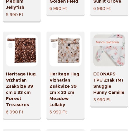
Medium
Golden Field
Sunlit Grove
Jellyfish
6 990
Ft
6 990
Ft
5 990
Ft
Nincs raktáron
Heritage Hug
Heritage Hug
ECONAPS
Vízhatlan
Vízhatlan
TPU Zsák (M)
ZsákSize 39
ZsákSize 39
Snuggle
cm x 33 cm
cm x 33 cm
Hunny Camille
Forest
Meadow
3 990
Ft
Treasures
Lullaby
6 990
Ft
6 990
Ft