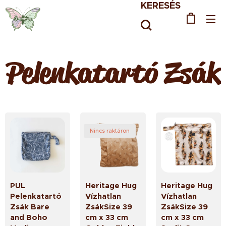
KERESÉS
Pelenkatartó Zsák
Nincs raktáron
PUL
Heritage Hug
Heritage Hug
Pelenkatartó
Vízhatlan
Vízhatlan
Zsák Bare
ZsákSize 39
ZsákSize 39
and Boho
cm x 33 cm
cm x 33 cm