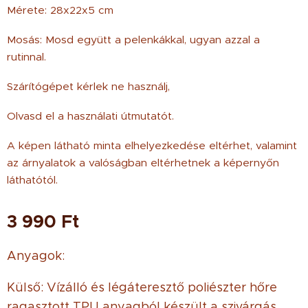
Mérete: 28x22x5 cm
Mosás: Mosd együtt a pelenkákkal, ugyan azzal a
rutinnal.
Szárítógépet kérlek ne használj,
Olvasd el a használati útmutatót.
A képen látható minta elhelyezkedése eltérhet, valamint
az árnyalatok a valóságban eltérhetnek a képernyőn
láthatótól.
3 990
Ft
Anyagok:
Külső: Vízálló és légáteresztő poliészter hőre
ragasztott TPU anyagból készült a szivárgás