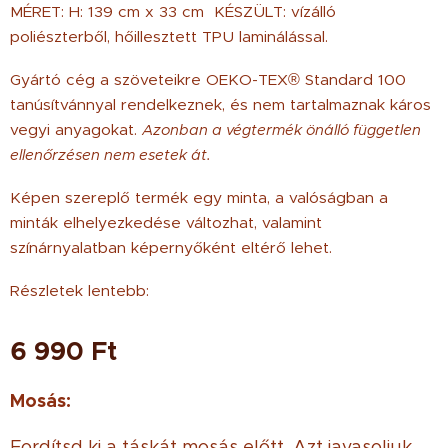
MÉRET: H: 139 cm x 33 cm KÉSZÜLT: vízálló
poliészterből, hőillesztett TPU laminálással.
Gyártó cég a szöveteikre OEKO-TEX® Standard 100
tanúsítvánnyal rendelkeznek, és nem tartalmaznak káros
vegyi anyagokat.
Azonban a végtermék önálló független
ellenőrzésen nem esetek át.
Képen szereplő termék egy minta, a valóságban a
minták elhelyezkedése változhat, valamint
színárnyalatban képernyőként eltérő lehet.
Részletek lentebb:
6 990
Ft
Mosás:
Fordítsd ki a táskát mosás előtt. Azt javasoljuk,