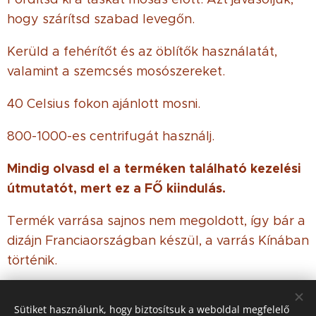
hogy szárítsd szabad levegőn.
Kerüld a fehérítőt és az öblítők használatát,
valamint a szemcsés mosószereket.
40 Celsius fokon ajánlott mosni.
800-1000-es centrifugát használj.
Mindig olvasd el a terméken található kezelési
útmutatót, mert ez a FŐ kiindulás.
Termék varrása sajnos nem megoldott, így bár a
dizájn Franciaországban készül, a varrás Kínában
történik.
Sütiket használunk, hogy biztosítsuk a weboldal megfelelő