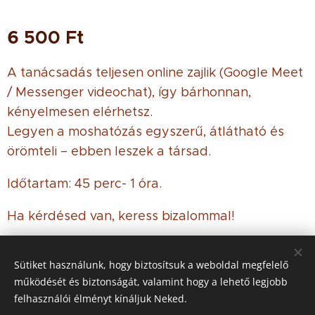
6 500
Ft
A tanácsadás teljesen online zajlik (Google Meet
/ Messenger videochat), így bárhonnan,
kényelmesen elérhetsz.
Legyen a moshatózás egyszerű, átlátható és
örömteli – ebben leszek a társad.
Időtartam: 45 perc- 1 óra.
Ha kérdésed van, keress bizalommal!
Sütiket használunk, hogy biztosítsuk a weboldal megfelelő
működését és biztonságát, valamint hogy a lehető legjobb
© 2021 Minden jog
fenntartva
felhasználói élményt kínáljuk Neked.