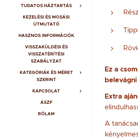
TUDATOS HÁZTARTÁS
Rész
KEZELÉSI ÉS MOSÁSI
ÚTMUTATÓ
Tipp
HASZNOS INFORMÁCIÓK
Rövi
VISSZAKÜLDÉSI ÉS
VISSZATÉRÍTÉSI
SZABÁLYZAT
Ez a csom
KATEGÓRIÁK ÉS MÉRET
belevágni
SZERINT
KAPCSOLAT
Extra ajá
ÁSZF
elindulhas
RÓLAM
A tanácsad
kényelmes