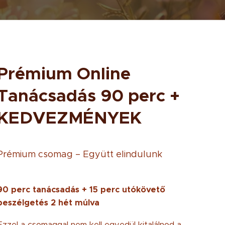
Prémium Online
Tanácsadás 90 perc +
KEDVEZMÉNYEK
Prémium csomag – Együtt elindulunk
90 perc tanácsadás + 15 perc utókövető
beszélgetés 2 hét múlva
Ezzel a csomaggal nem kell egyedül kitalálnod a