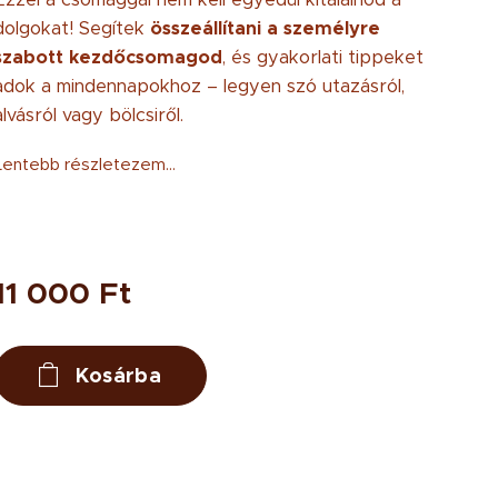
dolgokat! Segítek
összeállítani a személyre
szabott kezdőcsomagod
, és gyakorlati tippeket
adok a mindennapokhoz – legyen szó utazásról,
alvásról vagy bölcsiről.
Lentebb részletezem...
11 000
Ft
Kosárba