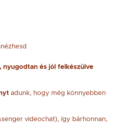
zanézhesd
 nyugodtan és jól felkészülve
nyt
adunk, hogy még könnyebben
essenger videochat), így bárhonnan,