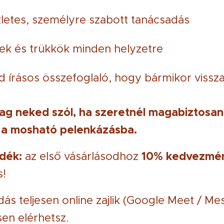
letes, személyre szabott tanácsadás
ek és trükkök minden helyzetre
d írásos összefoglaló, hogy bármikor viss
ag neked szól, ha szeretnél magabiztosan,
 a mosható pelenkázásba.
ndék:
10% kedvezmé
az első vásárlásodhoz
s!
ás teljesen online zajlik (Google Meet / M
en elérhetsz.