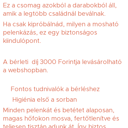
Ez a csomag azokból a darabokból áll,
amik a legtöbb családnál beválnak.
Ha csak kipróbálnád, milyen a mosható
pelenkázás, ez egy biztonságos
kiindulópont.
A bérleti díj 3000 Forintja levásárolható
a webshopban.
✨Fontos tudnivalók a bérléshez
🔹 Higiénia első a sorban
Minden pelenkát és betétet alaposan,
magas hőfokon mosva, fertőtlenítve és
teljesen tisztán adunk át. Így biztos