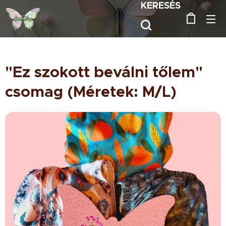
KERESÉS
"Ez szokott beválni tőlem"
csomag (Méretek: M/L)