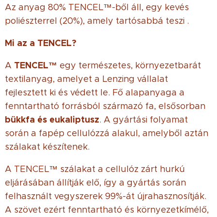
Az anyag 80% TENCEL™-ből áll, egy kevés
poliészterrel (20%), amely tartósabbá teszi .
Mi az a TENCEL?
TENCEL™
A
egy természetes, környezetbarát
textilanyag, amelyet a Lenzing vállalat
fejlesztett ki és védett le. Fő alapanyaga a
fenntartható forrásból származó fa, elsősorban
bükkfa és eukaliptusz
. A gyártási folyamat
során a fapép cellulózzá alakul, amelyből aztán
szálakat készítenek.
A TENCEL™ szálakat a cellulóz zárt hurkú
eljárásában állítják elő, így a gyártás során
felhasznált vegyszerek 99%-át újrahasznosítják.
A szövet ezért fenntartható és környezetkímélő,