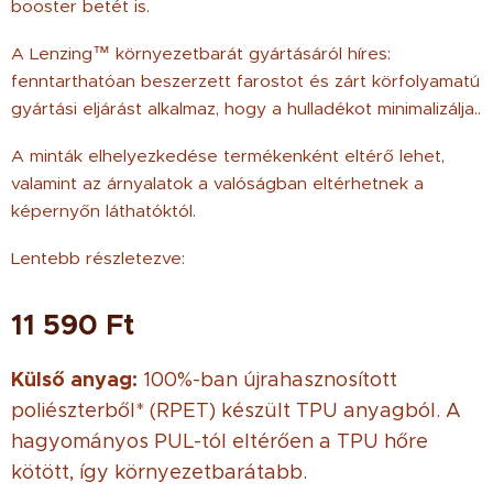
booster betét is.
A Lenzing™ környezetbarát gyártásáról híres:
fenntarthatóan beszerzett farostot és zárt körfolyamatú
gyártási eljárást alkalmaz, hogy a hulladékot minimalizálja..
A minták elhelyezkedése termékenként eltérő lehet,
valamint az árnyalatok a valóságban eltérhetnek a
képernyőn láthatóktól.
Lentebb részletezve:
11 590
Ft
Külső anyag:
100%-ban újrahasznosított
poliészterből* (RPET) készült TPU anyagból. A
hagyományos PUL-tól eltérően a TPU hőre
kötött, így környezetbarátabb.