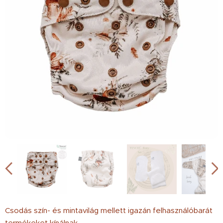
Csodás szín- és mintavilág mellett igazán felhasználóbarát