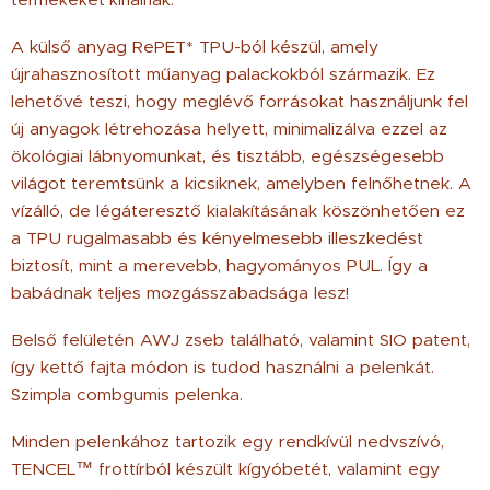
termékeket kínálnak.
A külső anyag RePET* TPU-ból készül, amely
újrahasznosított műanyag palackokból származik. Ez
lehetővé teszi, hogy meglévő forrásokat használjunk fel
új anyagok létrehozása helyett, minimalizálva ezzel az
ökológiai lábnyomunkat, és tisztább, egészségesebb
világot teremtsünk a kicsiknek, amelyben felnőhetnek. A
vízálló, de légáteresztő kialakításának köszönhetően ez
a TPU rugalmasabb és kényelmesebb illeszkedést
biztosít, mint a merevebb, hagyományos PUL. Így a
babádnak teljes mozgásszabadsága lesz!
Belső felületén AWJ zseb található, valamint SIO patent,
így kettő fajta módon is tudod használni a pelenkát.
Szimpla combgumis pelenka.
Minden pelenkához tartozik egy rendkívül nedvszívó,
TENCEL™ frottírból készült kígyóbetét, valamint egy