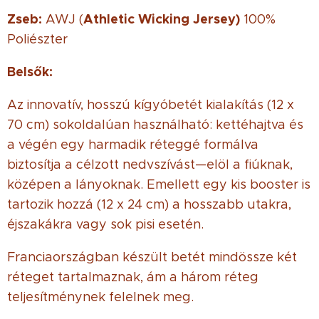
Zseb:
Athletic Wicking Jersey)
AWJ (
100%
Poliészter
Belsők:
Az innovatív, hosszú kígyóbetét kialakítás (12 x
70 cm) sokoldalúan használható: kettéhajtva és
a végén egy harmadik réteggé formálva
biztosítja a célzott nedvszívást—elöl a fiúknak,
középen a lányoknak. Emellett egy kis booster is
tartozik hozzá (12 x 24 cm) a hosszabb utakra,
éjszakákra vagy sok pisi esetén.
Franciaországban készült betét mindössze két
réteget tartalmaznak, ám a három réteg
teljesítménynek felelnek meg.