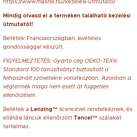
https://www.masnis.hu/kezelesi-utmutato/
Mindig olvasd el a terméken található kezelési
útmutatót!
Betétek: Franciaországban, kivételes
gondossággal készült.
FIGYELMEZTETÉS: Gyártó cég OEKO-TEX®
Standard 100 tanúsítványt biztosított a
felhasznált szövetekre vonatkozóan. Azonban a
végtermék maga nem esett át független
ellenőrzésen.
Lenzing™
Betétek a
licencével rendelkeznek, és
Tencel™
ellátási láncuk ellenőrzött
szálakat
tartalmaz.