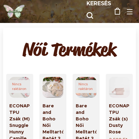
KERESÉS
Női Termékek
Nincs
Nincs
raktáron
raktáron
ECONAPS
Bare
Bare
ECONAPS
TPU
and
and
TPU
Zsák (M)
Boho
Boho
Zsák (s)
Snuggle
Női
Női
Dusty
Hunny
Melltartó
Melltartó
Rose
Camille
Betét 3
Betét 3