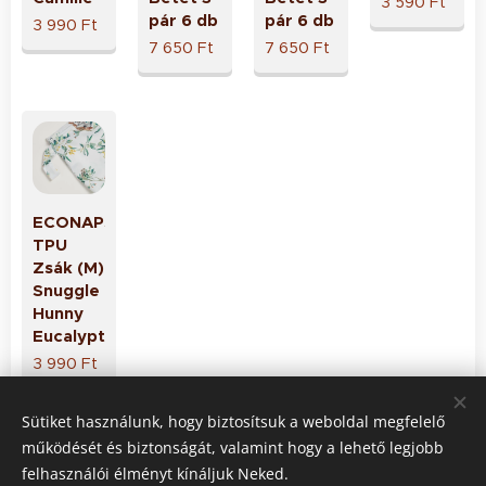
3 590
Ft
pár 6 db
pár 6 db
3 990
Ft
7 650
Ft
7 650
Ft
ECONAPS
TPU
Zsák (M)
Snuggle
Hunny
Eucalypt
3 990
Ft
Sütiket használunk, hogy biztosítsuk a weboldal megfelelő
Előző
működését és biztonságát, valamint hogy a lehető legjobb
felhasználói élményt kínáljuk Neked.