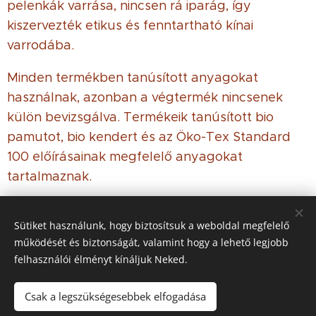
pelenkák varrása, nincsen rá iparág, így
kiszervezték etikus és fenntartható kínai
varrodába.
Minden termékben tanúsított anyagokat
használnak, azonban a végtermék nincsenek
külön bevizsgálva. Termékeik tanúsított bio
pamutot, bio kendert és az Öko-Tex Standard
100 előírásainak megfelelő anyagokat
tartalmaznak.
Sütiket használunk, hogy biztosítsuk a weboldal megfelelő
működését és biztonságát, valamint hogy a lehető legjobb
© 2021 Minden jog
fenntartva
felhasználói élményt kínáljuk Neked.
Az oldalt a
Webnode
működteti
Sütik
Csak a legszükségesebbek elfogadása