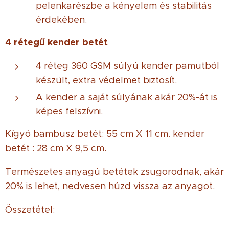
pelenkarészbe a kényelem és stabilitás
érdekében.
4 rétegű kender betét
4 réteg 360 GSM súlyú kender pamutból
készült, extra védelmet biztosít.
A kender a saját súlyának akár 20%-át is
képes felszívni.
Kígyó bambusz betét: 55 cm X 11 cm. kender
betét : 28 cm X 9,5 cm.
Természetes anyagú betétek zsugorodnak, akár
20% is lehet, nedvesen húzd vissza az anyagot.
Összetétel: