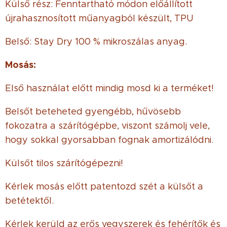
Külső rész: Fenntartható módon előállított
újrahasznosított műanyagból készült, TPU
Belső: Stay Dry 100 % mikroszálas anyag.
Mosás:
Első használat előtt mindig mosd ki a terméket!
Belsőt beteheted gyengébb, hűvösebb
fokozatra a szárítógépbe, viszont számolj vele,
hogy sokkal gyorsabban fognak amortizálódni.
Külsőt tilos szárítógépezni!
Kérlek mosás előtt patentozd szét a külsőt a
betétektől.
Kérlek kerüld az erős vegyszerek és fehérítők és