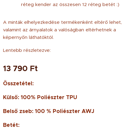
réteg kender az összesen 12 réteg betét :)
A minták elhelyezkedése termékenként eltérő lehet,
valamint az árnyalatok a valóságban eltérhetnek a
képernyőn láthatóktól.
Lentebb részletezve:
13 790
Ft
Összetétel:
Külső: 100% Poliészter TPU
Belső zseb: 100 % Poliészter AWJ
Betét: