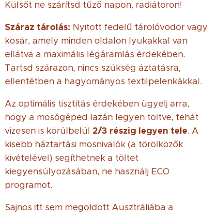
Külsőt ne szárítsd tűző napon, radiátoron!
Száraz tárolás:
Nyitott fedelű tárolóvödör vagy
kosár, amely minden oldalon lyukakkal van
ellátva a maximális légáramlás érdekében.
Tartsd szárazon, nincs szükség áztatásra,
ellentétben a hagyományos textilpelenkákkal.
Az optimális tisztítás érdekében ügyelj arra,
hogy a mosógéped lazán legyen töltve, tehát
2/3 részig legyen tele
vizesen is körülbelül
. A
kisebb háztartási mosnivalók (a törölközők
kivételével) segíthetnek a töltet
kiegyensúlyozásában, ne használj ECO
programot.
Sajnos itt sem megoldott Ausztráliába a