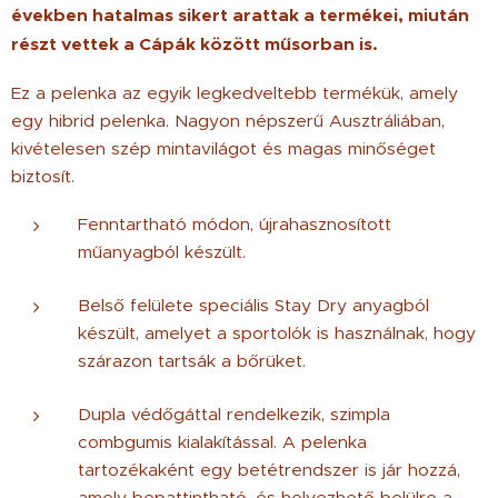
években hatalmas sikert arattak a termékei, miután
részt vettek a Cápák között műsorban is.
Ez a pelenka az egyik legkedveltebb termékük, amely
egy hibrid pelenka. Nagyon népszerű Ausztráliában,
kivételesen szép mintavilágot és magas minőséget
biztosít.
Fenntartható módon, újrahasznosított
műanyagból készült.
Belső felülete speciális Stay Dry anyagból
készült, amelyet a sportolók is használnak, hogy
szárazon tartsák a bőrüket.
Dupla védőgáttal rendelkezik, szimpla
combgumis kialakítással. A pelenka
tartozékaként egy betétrendszer is jár hozzá,
amely bepattintható, és helyezhető belülre a