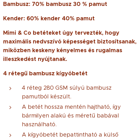
Bambusz: 70% bambusz 30 % pamut
Kender: 60% kender 40% pamut
Mimi & Co betéteket úgy tervezték, hogy
maximális nedvszívó képességet biztosítsanak,
miközben keskeny kényelmes és rugalmas
illeszkedést nyújtanak.
4 rétegű bambusz kígyóbetét
4 réteg 280 GSM súlyú bambusz
pamutból készült.
A betét hossza mentén hajtható, így
bármilyen alakú és méretű babával
használható.
A kígyóbetét bepattintható a külső