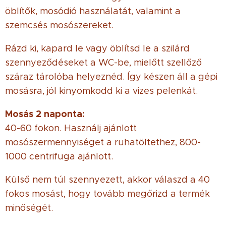
öblítők, mosódió használatát, valamint a
szemcsés mosószereket.
Rázd ki, kapard le vagy öblítsd le a szilárd
szennyeződéseket a WC-be, mielőtt szellőző
száraz tárolóba helyeznéd. Így készen áll a gépi
mosásra, jól kinyomkodd ki a vizes pelenkát.
Mosás 2 naponta:
40-60 fokon. Használj ajánlott
mosószermennyiséget a ruhatöltethez, 800-
1000 centrifuga ajánlott.
Külső nem túl szennyezett, akkor válaszd a 40
fokos mosást, hogy tovább megőrizd a termék
minőségét.