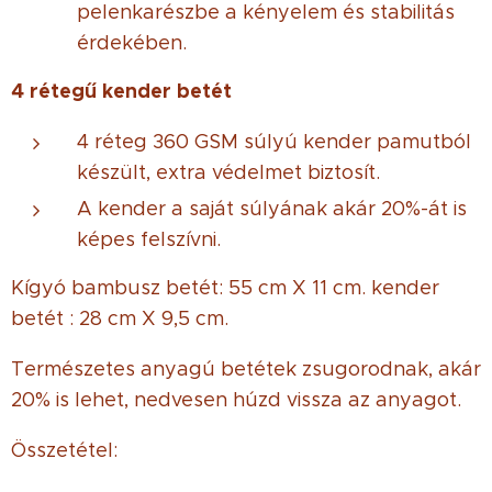
pelenkarészbe a kényelem és stabilitás
érdekében.
4 rétegű kender betét
4 réteg 360 GSM súlyú kender pamutból
készült, extra védelmet biztosít.
A kender a saját súlyának akár 20%-át is
képes felszívni.
Kígyó bambusz betét: 55 cm X 11 cm. kender
betét : 28 cm X 9,5 cm.
Természetes anyagú betétek zsugorodnak, akár
20% is lehet, nedvesen húzd vissza az anyagot.
Összetétel: