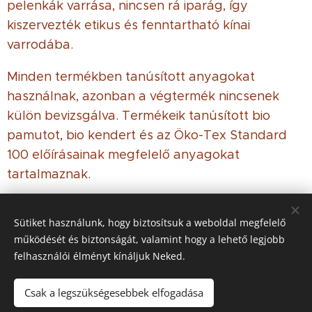
pelenkák varrása, nincsen rá iparág, így
kiszervezték etikus és fenntartható kínai
varrodába.
Minden termékben tanúsított anyagokat
használnak, azonban a végtermék nincsenek
külön bevizsgálva. Termékeik tanúsított bio
pamutot, bio kendert és az Öko-Tex Standard
100 előírásainak megfelelő anyagokat
tartalmaznak.
Sütiket használunk, hogy biztosítsuk a weboldal megfelelő
működését és biztonságát, valamint hogy a lehető legjobb
© 2021 Minden jog
fenntartva
felhasználói élményt kínáljuk Neked.
Az oldalt a
Webnode
működteti
Sütik
Csak a legszükségesebbek elfogadása