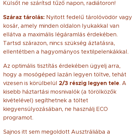
Külsőt ne szárítsd tűző napon, radiátoron!
Száraz tárolás:
Nyitott fedelű tárolóvödör vagy
kosár, amely minden oldalon lyukakkal van
ellátva a maximális légáramlás érdekében.
Tartsd szárazon, nincs szükség áztatásra,
ellentétben a hagyományos textilpelenkákkal.
Az optimális tisztítás érdekében ügyelj arra,
hogy a mosógéped lazán legyen töltve, tehát
2/3 részig legyen tele
vizesen is körülbelül
. A
kisebb háztartási mosnivalók (a törölközők
kivételével) segíthetnek a töltet
kiegyensúlyozásában, ne használj ECO
programot.
Sajnos itt sem megoldott Ausztráliába a