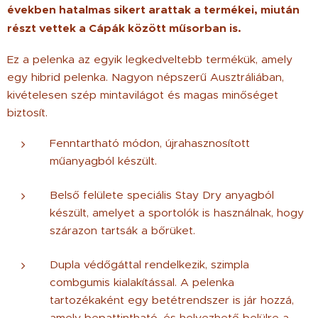
években hatalmas sikert arattak a termékei, miután
részt vettek a Cápák között műsorban is.
Ez a pelenka az egyik legkedveltebb termékük, amely
egy hibrid pelenka. Nagyon népszerű Ausztráliában,
kivételesen szép mintavilágot és magas minőséget
biztosít.
Fenntartható módon, újrahasznosított
műanyagból készült.
Belső felülete speciális Stay Dry anyagból
készült, amelyet a sportolók is használnak, hogy
szárazon tartsák a bőrüket.
Dupla védőgáttal rendelkezik, szimpla
combgumis kialakítással. A pelenka
tartozékaként egy betétrendszer is jár hozzá,
amely bepattintható, és helyezhető belülre a