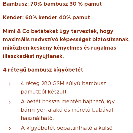
Bambusz: 70% bambusz 30 % pamut
Kender: 60% kender 40% pamut
Mimi & Co betéteket úgy tervezték, hogy
maximális nedvszívó képességet biztosítsanak,
miközben keskeny kényelmes és rugalmas
illeszkedést nyújtanak.
4 rétegű bambusz kígyóbetét
4 réteg 280 GSM súlyú bambusz
pamutból készült.
A betét hossza mentén hajtható, így
bármilyen alakú és méretű babával
használható.
A kígyóbetét bepattintható a külső