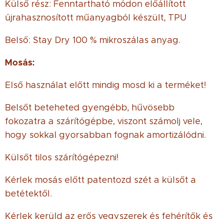
Külső rész: Fenntartható módon előállított
újrahasznosított műanyagból készült, TPU
Belső: Stay Dry 100 % mikroszálas anyag.
Mosás:
Első használat előtt mindig mosd ki a terméket!
Belsőt beteheted gyengébb, hűvösebb
fokozatra a szárítógépbe, viszont számolj vele,
hogy sokkal gyorsabban fognak amortizálódni.
Külsőt tilos szárítógépezni!
Kérlek mosás előtt patentozd szét a külsőt a
betétektől.
Kérlek kerüld az erős vegyszerek és fehérítők és