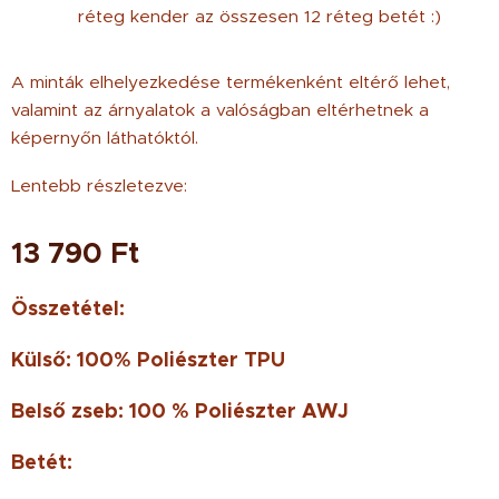
réteg kender az összesen 12 réteg betét :)
A minták elhelyezkedése termékenként eltérő lehet,
valamint az árnyalatok a valóságban eltérhetnek a
képernyőn láthatóktól.
Lentebb részletezve:
13 790
Ft
Összetétel:
Külső: 100% Poliészter TPU
Belső zseb: 100 % Poliészter AWJ
Betét: