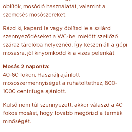
öblítők, mosódió használatát, valamint a
szemcsés mosószereket.
Rázd ki, kapard le vagy öblítsd le a szilárd
szennyeződéseket a WC-be, mielőtt szellőző
száraz tárolóba helyeznéd. Így készen áll a gépi
mosásra, jól kinyomkodd ki a vizes pelenkát.
Mosás 2 naponta:
40-60 fokon. Használj ajánlott
mosószermennyiséget a ruhatöltethez, 800-
1000 centrifuga ajánlott.
Külső nem túl szennyezett, akkor válaszd a 40
fokos mosást, hogy tovább megőrizd a termék
minőségét.