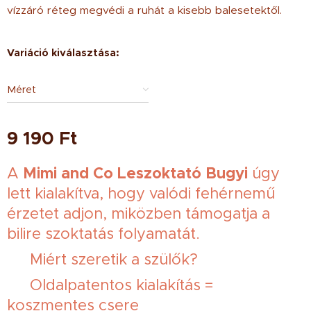
vízzáró réteg megvédi a ruhát a kisebb balesetektől.
Variáció kiválasztása:
Méret
9 190
Ft
Mimi and Co Leszoktató Bugyi
A
úgy
lett kialakítva, hogy valódi fehérnemű
érzetet adjon, miközben támogatja a
bilire szoktatás folyamatát.
💡 Miért szeretik a szülők?
✔ Oldalpatentos kialakítás =
koszmentes csere