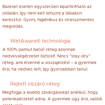
Baleset esetén egyszerűen kipattintható az
oldalán, így nem kell lehúzni a lábakon
keresztül. Gyors, higiénikus és stresszmentes
megoldás.
✔ WetAware® technológia
A 100% pamut belső réteg azonnali
nedvességérzetet biztosít. Nincs "stay-dry"
réteg, ami elvenné a visszajelzést – a gyermek
érzi, ha nedves lett, így gyorsabban tanul.
✔ Rejtett vízzáró réteg
Megfogja a kisebb szivárgásokat anélkül, hogy
pelenkaérzetet adna. A gyermek úgy érzi, valódi