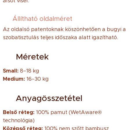
alsót visel.
✔ Állítható oldalméret
Az oldalsó patentoknak köszönhetően a bugyi a
szobatisztulás teljes időszaka alatt igazítható.
📏 Méretek
Small:
8–18 kg
Medium:
16–30 kg
🧵 Anyagösszetétel
Belső réteg:
100% pamut (WetAware®
technológia)
Középső réteg:
100% nem szőtt bambusz