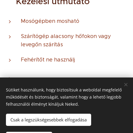
🧼 Kezelési útmutató
Mosógépben mosható
Szárítógép alacsony hőfokon vagy
levegőn szárítás
Fehérítőt ne használj
Sütiket használunk, hogy biztosítsuk a weboldal megfelelő
működését és biztonságát, valamint hogy a lehető legjobb
© 2021 Minden jog
fenntartva
felhasználói élményt kínáljuk Neked.
Az oldalt a
Webnode
működteti
Sütik
Csak a legszükségesebbek elfogadása