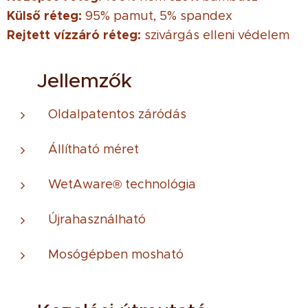
Külső réteg:
95% pamut, 5% spandex
Rejtett vízzáró réteg:
szivárgás elleni védelem
♻ Jellemzők
Oldalpatentos záródás
Állítható méret
WetAware® technológia
Újrahasználható
Mosógépben mosható