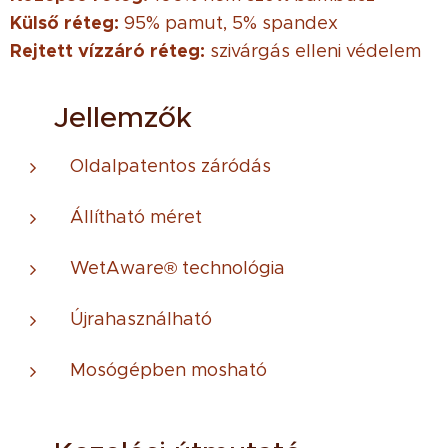
Külső réteg:
95% pamut, 5% spandex
Rejtett vízzáró réteg:
szivárgás elleni védelem
♻ Jellemzők
Oldalpatentos záródás
Állítható méret
WetAware® technológia
Újrahasználható
Mosógépben mosható