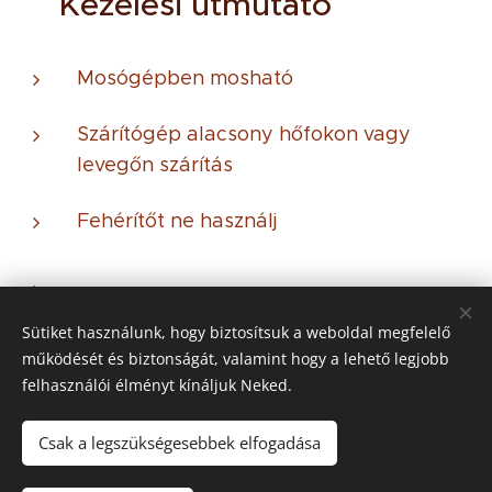
🧼 Kezelési útmutató
Mosógépben mosható
Szárítógép alacsony hőfokon vagy
levegőn szárítás
Fehérítőt ne használj
Sütiket használunk, hogy biztosítsuk a weboldal megfelelő
működését és biztonságát, valamint hogy a lehető legjobb
© 2021 Minden jog
fenntartva
felhasználói élményt kínáljuk Neked.
Az oldalt a
Webnode
működteti
Sütik
Csak a legszükségesebbek elfogadása