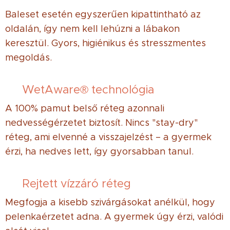
Baleset esetén egyszerűen kipattintható az
oldalán, így nem kell lehúzni a lábakon
keresztül. Gyors, higiénikus és stresszmentes
megoldás.
✔ WetAware® technológia
A 100% pamut belső réteg azonnali
nedvességérzetet biztosít. Nincs "stay-dry"
réteg, ami elvenné a visszajelzést – a gyermek
érzi, ha nedves lett, így gyorsabban tanul.
✔ Rejtett vízzáró réteg
Megfogja a kisebb szivárgásokat anélkül, hogy
pelenkaérzetet adna. A gyermek úgy érzi, valódi