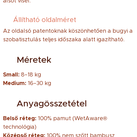
alsót visel.
✔ Állítható oldalméret
Az oldalsó patentoknak köszönhetően a bugyi a
szobatisztulás teljes időszaka alatt igazítható.
📏 Méretek
Small:
8–18 kg
Medium:
16–30 kg
🧵 Anyagösszetétel
Belső réteg:
100% pamut (WetAware®
technológia)
Középső réteg:
100% nem szőtt bambusz