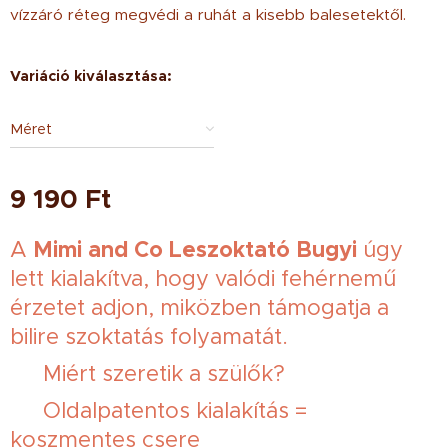
vízzáró réteg megvédi a ruhát a kisebb balesetektől.
Variáció kiválasztása:
Méret
9 190
Ft
Mimi and Co Leszoktató Bugyi
A
úgy
lett kialakítva, hogy valódi fehérnemű
érzetet adjon, miközben támogatja a
bilire szoktatás folyamatát.
💡 Miért szeretik a szülők?
✔ Oldalpatentos kialakítás =
koszmentes csere