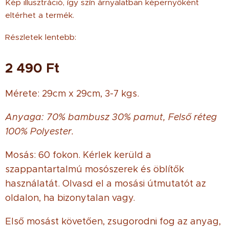
Kép illusztráció, így szín árnyalatban képernyőként
eltérhet a termék.
Részletek lentebb:
2 490
Ft
Mérete: 29cm x 29cm, 3-7 kgs.
Anyaga: 70% bambusz 30% pamut, Felső réteg
100% Polyester.
Mosás: 60 fokon. Kérlek kerüld a
szappantartalmú mosószerek és öblítők
használatát. Olvasd el a mosási útmutatót az
oldalon, ha bizonytalan vagy.
Első mosást követően, zsugorodni fog az anyag,