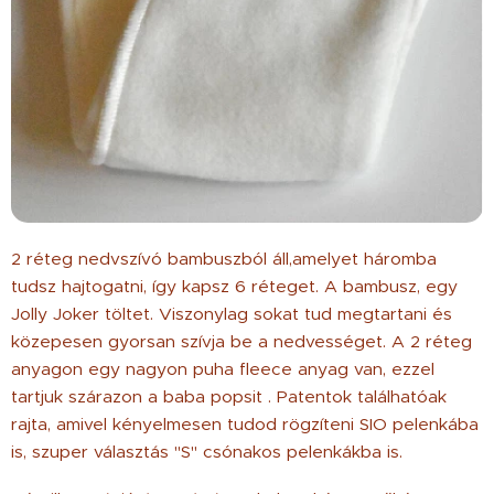
2 réteg nedvszívó bambuszból áll,amelyet háromba
tudsz hajtogatni, így kapsz 6 réteget. A bambusz, egy
Jolly Joker töltet. Viszonylag sokat tud megtartani és
közepesen gyorsan szívja be a nedvességet. A 2 réteg
anyagon egy nagyon puha fleece anyag van, ezzel
tartjuk szárazon a baba popsit . Patentok találhatóak
rajta, amivel kényelmesen tudod rögzíteni SIO pelenkába
is, szuper választás "S" csónakos pelenkákba is.