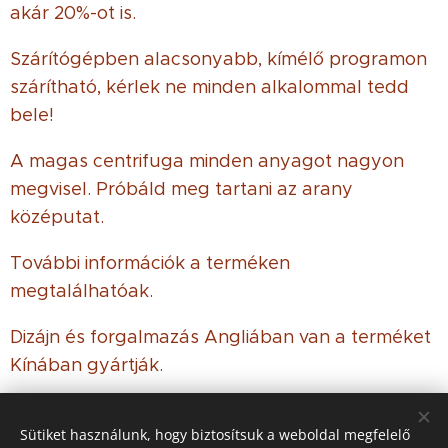
akár 20%-ot is.
Szárítógépben alacsonyabb, kímélő programon
szárítható, kérlek ne minden alkalommal tedd
bele!
A magas centrifuga minden anyagot nagyon
megvisel. Próbáld meg tartani az arany
középutat.
További információk a terméken
megtalálhatóak.
Dizájn és forgalmazás Angliában van a terméket
Kínában gyártják.
Sütiket használunk, hogy biztosítsuk a weboldal megfelelő