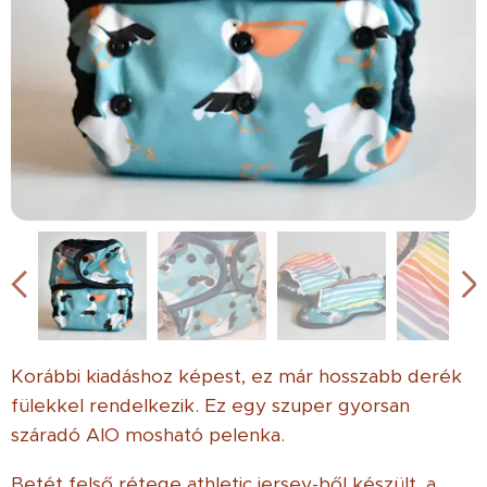
Korábbi kiadáshoz képest, ez már hosszabb derék
fülekkel rendelkezik. Ez egy szuper gyorsan
száradó AIO mosható pelenka.
Betét felső rétege athletic jersey-ből készült, a