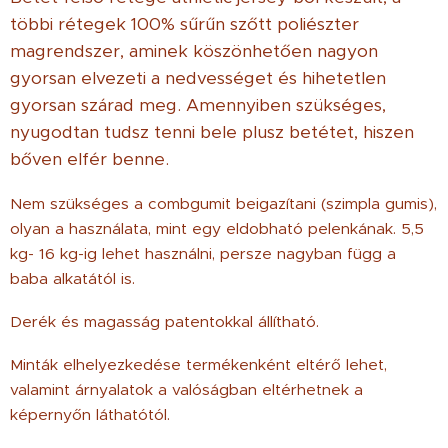
többi rétegek 100%
sűrűn szőtt poliészter
magrendszer, aminek köszönhetően nagyon
gyorsan elvezeti a nedvességet és hihetetlen
gyorsan szárad meg. Amennyiben szükséges,
nyugodtan tudsz tenni bele plusz betétet, hiszen
bőven elfér benne.
Nem szükséges a combgumit beigazítani (szimpla gumis),
olyan a használata, mint egy eldobható pelenkának. 5,5
kg- 16 kg-ig lehet használni, persze nagyban függ a
baba alkatától is.
Derék és magasság patentokkal állítható.
Minták elhelyezkedése termékenként eltérő lehet,
valamint árnyalatok a valóságban eltérhetnek a
képernyőn láthatótól.