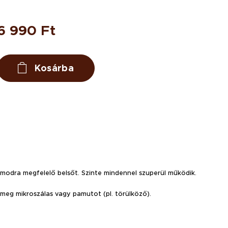
6 990
Ft
Kosárba
zámodra megfelelő belsőt. Szinte mindennel szuperül működik.
meg mikroszálas vagy pamutot (pl. törülköző).