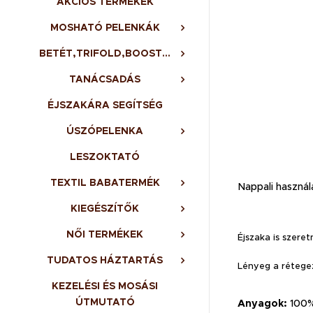
AKCIÓS TERMÉKEK
MOSHATÓ PELENKÁK
BETÉT,TRIFOLD,BOOSTER,BELSŐ
TANÁCSADÁS
ÉJSZAKÁRA SEGÍTSÉG
ÚSZÓPELENKA
LESZOKTATÓ
TEXTIL BABATERMÉK
Nappali használ
KIEGÉSZÍTŐK
NŐI TERMÉKEK
Éjszaka is szere
TUDATOS HÁZTARTÁS
Lényeg a rétegez
KEZELÉSI ÉS MOSÁSI
ÚTMUTATÓ
Anyagok:
100% 