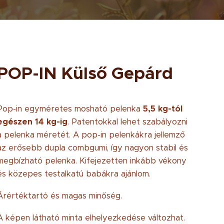
POP-IN Külső Gepárd
Pop-in egyméretes mosható pelenka
5
,5 kg-tól
egészen 14 kg-ig
. Patentokkal lehet szabályozni
a pelenka méretét. A pop-in pelenkákra jellemző
az erősebb dupla combgumi, így nagyon stabil és
megbízható pelenka. Kifejezetten inkább vékony
és közepes testalkatú babákra ajánlom.
Árértéktartó és magas minőség.
A képen látható minta elhelyezkedése változhat.