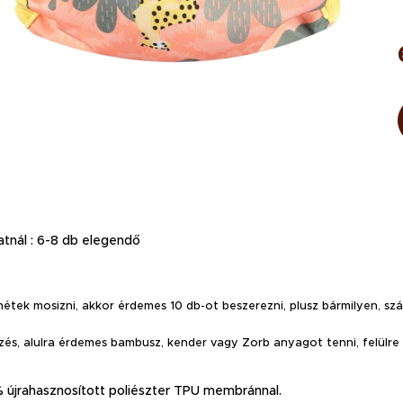
atnál : 6-8 db elegendő
tnétek mosizni, akkor érdemes 10 db-ot beszerezni, plusz bármilyen, s
és, alulra érdemes bambusz, kender vagy Zorb anyagot tenni, felülre 
újrahasznosított poliészter TPU membránnal.