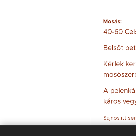
Mosás:
40-60 Cels
Belsőt be
Kérlek ker
mosószere
A pelenká
káros veg
Sajnos itt s
fenntartható
© 2021 Minden jog
fenntartva