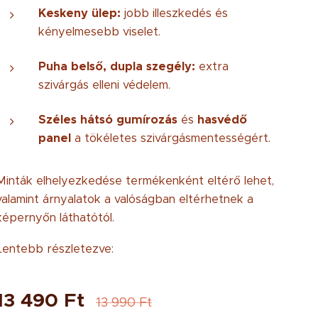
Keskeny ülep:
jobb illeszkedés és
kényelmesebb viselet.
Puha belső, dupla szegély:
extra
szivárgás elleni védelem.
Széles hátsó gumírozás
és
hasvédő
panel
a tökéletes szivárgásmentességért.
Minták elhelyezkedése termékenként eltérő lehet,
valamint árnyalatok a valóságban eltérhetnek a
képernyőn láthatótól.
Lentebb részletezve:
13 490
Ft
13 990
Ft