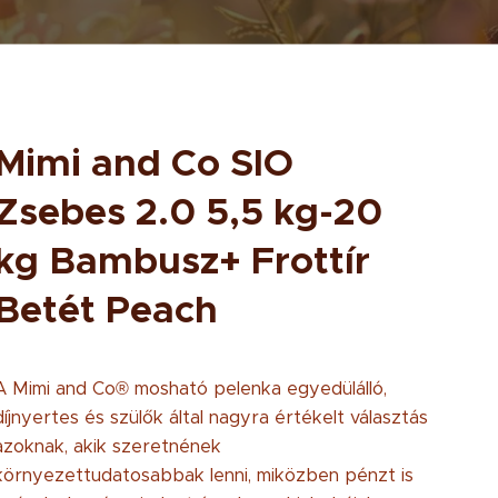
Mimi and Co SIO
Zsebes 2.0 5,5 kg-20
kg Bambusz+ Frottír
Betét Peach
A Mimi and Co® mosható pelenka egyedülálló,
díjnyertes és szülők által nagyra értékelt választás
azoknak, akik szeretnének
környezettudatosabbak lenni, miközben pénzt is