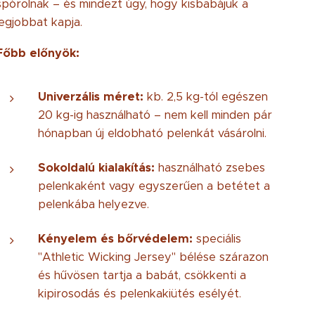
spórolnak – és mindezt úgy, hogy kisbabájuk a
legjobbat kapja.
Főbb előnyök:
Univerzális méret:
kb. 2,5 kg-tól egészen
20 kg-ig használható – nem kell minden pár
hónapban új eldobható pelenkát vásárolni.
Sokoldalú kialakítás:
használható zsebes
pelenkaként vagy egyszerűen a betétet a
pelenkába helyezve.
Kényelem és bőrvédelem:
speciális
"Athletic Wicking Jersey" bélése szárazon
és hűvösen tartja a babát, csökkenti a
kipirosodás és pelenkakiütés esélyét.