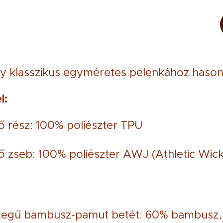
y klasszikus egyméretes pelenkához hasonl
l:
ő rész: 100% poliészter TPU
ő zseb: 100% poliészter AWJ (Athletic Wick
tegű bambusz-pamut betét: 60% bambusz, 