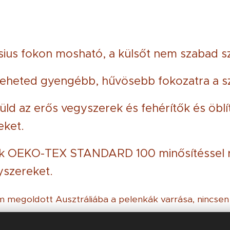
ius fokon mosható, a külsőt nem szabad sz
teheted gyengébb, hűvösebb fokozatra a s
üld az erős vegyszerek és fehérítők és öblí
ket.
k OEKO-TEX STANDARD 100 minősítéssel r
yszereket.
em megoldott Ausztráliába a pelenkák varrása, nincsen 
 kínai varrodába.