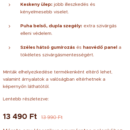
Keskeny ülep:
jobb illeszkedés és
kényelmesebb viselet.
Puha belső, dupla szegély:
extra szivárgás
elleni védelem.
Széles hátsó gumírozás
és
hasvédő panel
a
tökéletes szivárgásmentességért.
Minták elhelyezkedése termékenként eltérő lehet,
valamint árnyalatok a valóságban eltérhetnek a
képernyőn láthatótól.
Lentebb részletezve:
13 490
Ft
13 990
Ft