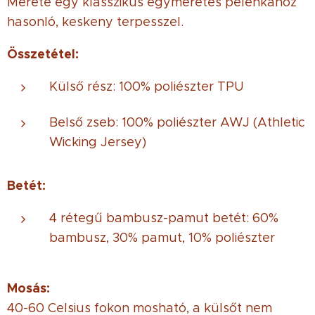
Mérete egy klasszikus egyméretes pelenkához
hasonló, keskeny terpesszel.
Összetétel:
Külső rész: 100% poliészter TPU
Belső zseb: 100% poliészter AWJ (Athletic
Wicking Jersey)
Betét:
4 rétegű bambusz-pamut betét: 60%
bambusz, 30% pamut, 10% poliészter
Mosás:
40-60 Celsius fokon mosható, a külsőt nem