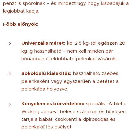
pénzt is spórolnak – és mindezt úgy, hogy kisbabájuk a
legjobbat kapja.
Főbb előnyök:
Univerzális méret:
kb. 2,5 kg-tól egészen 20
kg-ig használható – nem kell minden pár
hónapban új eldobható pelenkát vásárolni.
Sokoldalú kialakítás:
használható zsebes
pelenkaként vagy egyszerűen a betétet a
pelenkába helyezve.
Kényelem és bőrvédelem:
speciális "Athletic
Wicking Jersey" bélése szárazon és hűvösen
tartja a babát, csökkenti a kipirosodás és
pelenkakiütés esélyét.