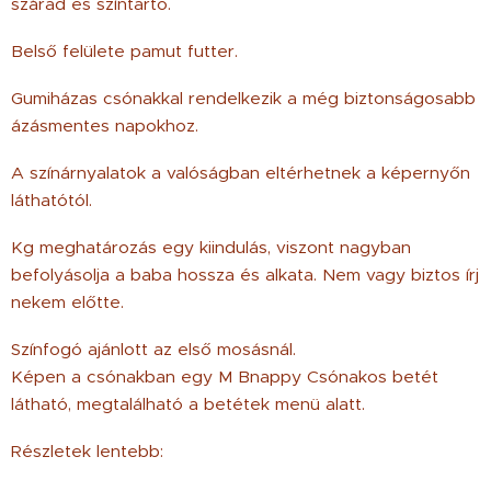
szárad és színtartó.
Belső felülete pamut futter.
Gumiházas csónakkal rendelkezik a még biztonságosabb
ázásmentes napokhoz.
A színárnyalatok a valóságban eltérhetnek a képernyőn
láthatótól.
Kg meghatározás egy kiindulás, viszont nagyban
befolyásolja a baba hossza és alkata. Nem vagy biztos írj
nekem előtte.
Színfogó ajánlott az első mosásnál.
Képen a csónakban egy M Bnappy Csónakos betét
látható, megtalálható a betétek menü alatt.
Részletek lentebb: