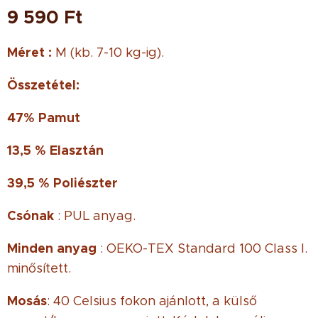
9 590
Ft
Méret :
M (kb. 7-10 kg-ig).
Összetétel:
47% Pamut
13,5 % Elasztán
39,5 % Poliészter
Csónak
: PUL anyag.
Minden anyag
: OEKO-TEX Standard 100 Class I.
minősített.
Mosás
: 40 Celsius fokon ajánlott, a külső