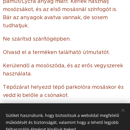
pamut/Lycra anyag miatt. Kérlek használj
mosózsákot, és az első mosásnál színfogót is.
Bár az anyagok avatva vannak, de sosem
tudhatjuk.
Ne szárítsd szárítógépben.
Olvasd el a terméken található útmutatót.
Kerülendő a mosószóda, és az erős vegyszerek
használata.
Tépőzárat helyezd tépő parkolóra mosáskor és
vedd ki belőle a csónakot.
Sütiket használunk, hogy biztosítsuk a weboldal megfelelő
működését és biztonságát, valamint hogy a lehető legjobb
© 2021 Minden jog
fenntartva
felhasználói élményt kínáljuk Neked.