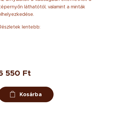
képernyőn láthatótól, valamint a minták
elhelyezkedése.
Részletek lentebb:
6 550
Ft
Kosárba