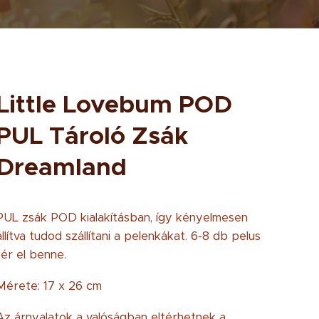
Little Lovebum POD
PUL Tároló Zsák
Dreamland
PUL zsák POD kialakításban, így kényelmesen
állítva tudod szállítani a pelenkákat. 6-8 db pelus
fér el benne.
Mérete: 17 x 26 cm
Az árnyalatok a valóságban eltérhetnek a